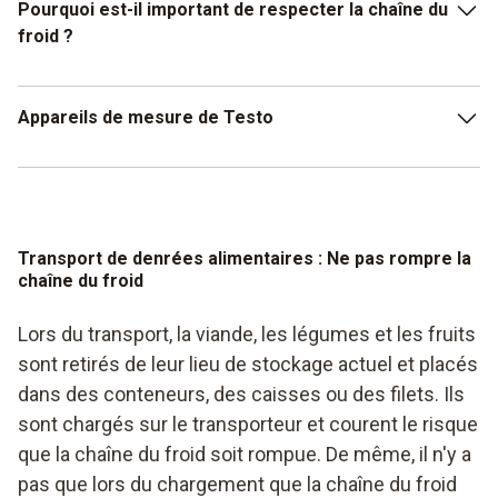
Pourquoi est-il important de respecter la chaîne du
froid ?
Il s'agit d'une mesure préventive, car les aliments dont la
Appareils de mesure de Testo
chaîne du froid a été interrompue une fois se détériorent.
L'interruption et ses conséquences sont irréversibles. Il
est important que les points de contrôle critiques fassent
C'est là qu'interviennent les appareils de mesure de Testo.
l'objet d'une attention et d'un examen particuliers. Chaque
Les thermomètres et hygromètres assurent une
entreprise du secteur alimentaire doit donc disposer d'un
surveillance conséquente de la chaîne du froid et peuvent
système d'autocontrôle qui permet d'examiner à l'avance
Transport de denrées alimentaires : Ne pas rompre la
même être commandés sans fil par smartphone.
chaîne du froid
les points critiques. Dans le cadre du système de contrôle,
il existe des valeurs limites fixes qui doivent être
Voici quelques exemples de ce type d'appareils de
Lors du transport, la viande, les légumes et les fruits
respectées et contrôlées.
mesure :
sont retirés de leur lieu de stockage actuel et placés
Thermomètre à piquer
dans des conteneurs, des caisses ou des filets. Ils
sont chargés sur le transporteur et courent le risque
Thermomètre à infrarouge
que la chaîne du froid soit rompue. De même, il n'y a
Enregistreur de données
pas que lors du chargement que la chaîne du froid