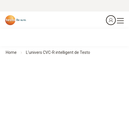
Home
L’univers CVC-R intelligent de Testo
Technologie de mesure intelligente pour les professionnels
en CVC-R
Faite pour un secteur qui mérite ce qu’il y a de mieux
Nos appareils de mesure compacts pour le secteur CVC
fournissent des résultats précis partout où il en faut – de
manière rapide, flexible et intuitive. Grâce à la connexion
directe au smartphone, toutes les données sont