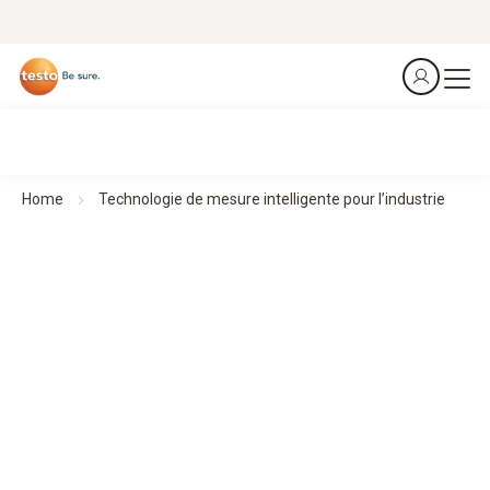
Home
Technologie de mesure intelligente pour l’industrie
Technologie de mesure intelligente pour l’industrie
Faite pour un secteur qui mérite ce qu’il y a de mieux
Des appareils de mesure compacts permettent des
mesures précises dans l’utilisation industrielle – ils sont
robustes, flexibles, faciles à utiliser et offrent une
connectivité mobile pour des flux de travail efficaces.