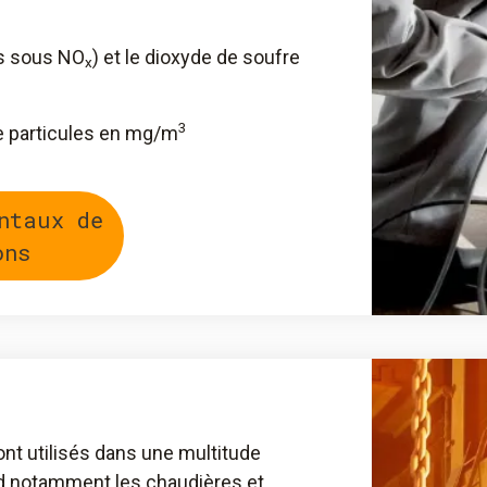
és sous NO
) et le dioxyde de soufre
x
3
e particules en mg/m
ntaux de
ons
nt utilisés dans une multitude
nd notamment les chaudières et