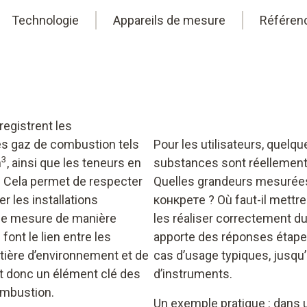
Technologie
Appareils de mesure
Référen
egistrent les
s gaz de combustion tels
Pour les utilisateurs, quelq
3
m
, ainsi que les teneurs en
substances sont réellemen
. Cela permet de respecter
Quelles grandeurs mesurées 
er les installations
конкретe ? Où faut-il mettr
 de mesure de manière
les réaliser correctement d
font le lien entre les
apporte des réponses étape 
ière d’environnement et de
cas d’usage typiques, jusqu
nt donc un élément clé des
d’instruments.
mbustion.
Un exemple pratique : dans u