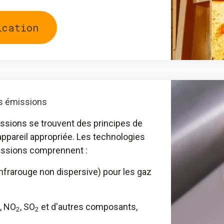
ication
s émissions
ssions se trouvent des principes de
ppareil appropriée. Les technologies
issions comprennent :
frarouge non dispersive) pour les gaz
, NO
, SO
et d'autres composants,
2
2