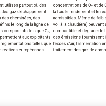
 utilisés partout où des
concentrations de O
et de C
2
t des gaz d’échappement
la fois le rendement et le r
u des cheminées, des
admissibles. Même de faible
nis le long de la ligne de
vol. à la chaudière) peuve
 des composants tels que O
,
combustible et dégrader le 
2
 permettent aux exploitants
des émissions fournissent 
 réglementations telles que
l’excès d’air, l’alimentatio
directives européennes
traitement des gaz de combu