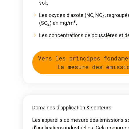
vol.,
Les oxydes d'azote (NO, NO
, regroup
2
3
(SO
) en mg/m
,
2
Les concentrations de poussières et d
Vers les principes fondame
la mesure des émissi
Domaines d'application & secteurs
Les appareils de mesure des émissions so
d'applications industrielles. Cela compre