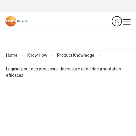
Home
Know How
Product Knowledge
Logiciel pour des processus de mesure et de documentation
efficaces
Logiciel pour des processus de mesure et de
documentation efficaces
Les solutions logicielles permettent l'analyse, la
documentation et la gestion des données de mesure. Pour
des flux de travail structurés, des résultats transparents et