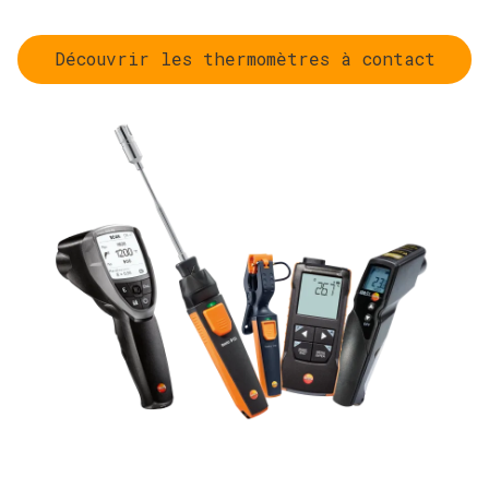
Les thermomètres à contact sont utilisés lorsque des
valeurs mesurées particulièrement précises sont requises
Découvrir les thermomètres à contact
ou lorsque la température à l'intérieur d'un milieu doit être
déterminée. Les applications typiques sont les mesures
de température à cœur dans les aliments, les mesures
dans les liquides ou les mesures précises dans les
installations techniques.