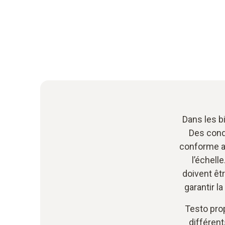
Dans les bi
Des condi
conforme a
l’échell
doivent êt
garantir l
Testo prop
différent