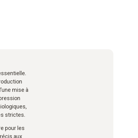
essentielle.
roduction
’une mise à
 pression
iologiques,
s strictes.
e pour les
récis aux