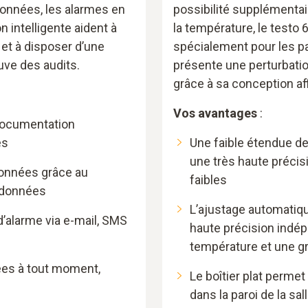
données, les alarmes en
possibilité supplémentai
n intelligente aident à
la température, le testo
 et à disposer d’une
spécialement pour les p
uve des audits.
présente une perturbatio
grâce à sa conception af
Vos avantages
:
documentation
es
Une faible étendue d
une très haute précis
onnées grâce au
faibles
 données
L’ajustage automatiqu
’alarme via e-mail, SMS
haute précision indé
température et une gr
ées à tout moment,
Le boîtier plat permet
dans la paroi de la sa