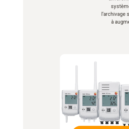
système
l’archivage 
à augme