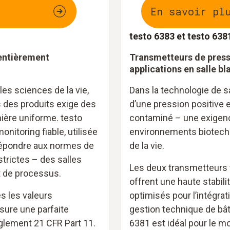
En savoir pl
testo 6383 et testo 638
entièrement
Transmetteurs de pressi
applications en salle b
les sciences de la vie,
Dans la technologie de sa
 des produits exige des
d’une pression positive e
ière uniforme. testo
contaminé – une exigenc
onitoring fiable, utilisée
environnements biotech
 répondre aux normes de
de la vie.
trictes – des salles
Les deux transmetteurs 
 de processus.
offrent une haute stabili
s les valeurs
optimisés pour l’intégra
sure une parfaite
gestion technique de bât
glement 21 CFR Part 11.
6381 est idéal pour le mo