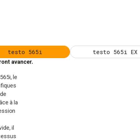
testo 565i
testo 565i EX
ront avancer.
565i, le
rifiques
 de
ce à la
ression
de, il
ocessus