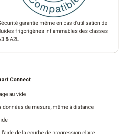
 anti-retour pour éviter une perte de vide
s de rupture de courant
Sécurité garantie même en cas d’utilisation de
fluides frigorigènes inflammables des classes
A3 & A2L
Smart Connect
rage au vide
des données de mesure, même à distance
ide
l’aide de la courbe de progression claire