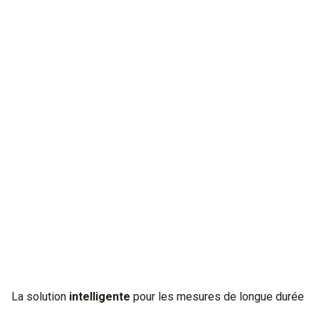
Découvre
l’inconnu.
Notre nouveau manifold électronique testo 570s détecte les
anomalies avec une puissance infinie. Pour des mesures de
longue durée simples avec un diagnostic fiable.
La solution
intelligente
pour les mesures de longue durée