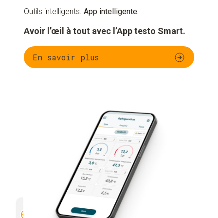
Outils intelligents.
App intelligente.
Avoir l’œil à tout avec l’App testo Smart.
En savoir plus
Configuration de ton appareil de
Afficha