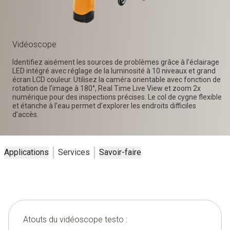
Vidéoscope
Identifiez aisément les sources de problèmes grâce à l’éclairage
LED intégré avec réglage de la luminosité à 10 niveaux et grand
écran LCD couleur. Utilisez la caméra orientable avec fonction de
rotation de l’image à 180°, Real Time Live View et zoom 2x
numérique pour des inspections précises. Le col de cygne flexible
et étanche à l’eau permet d’explorer les endroits difficiles
d’accès.
Applications
Services
Savoir-faire
Atouts du vidéoscope testo :