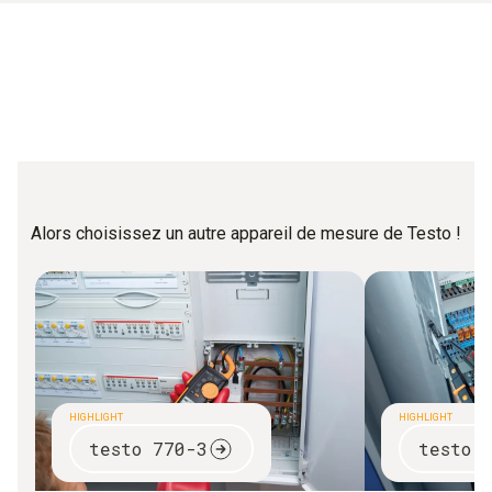
Mettez les câbles de mesure en place et refermez le
circuit de courant.
La valeur en ampères est mesurée et s’affiche sur
l’écran du multimètre.
Alors choisissez un autre appareil de mesure de Testo !
HIGHLIGHT
HIGHLIGHT
testo 770-3
testo 