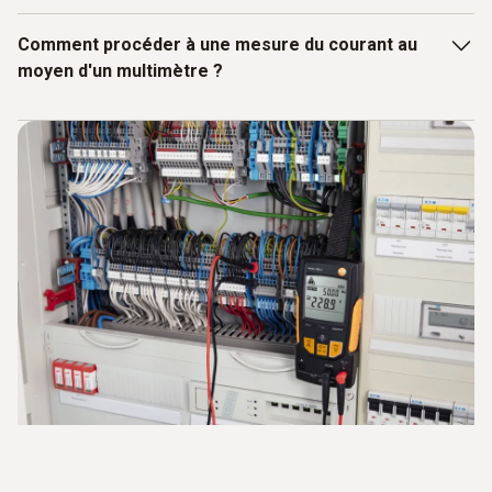
Comment procéder à une mesure du courant au
moyen d'un multimètre ?
L’intensité du courant est mesurée en ampères et indique
la charge électrique parcourant une section définie pendant
une période donnée. Des appareils tels que des
pinces
ampèremétriques
sont utilisés pour la mesurer.
Un
multimètre
permet cependant également de mesurer
les courants continues et alternatifs.
Procédez comme suit pour mesurer le courant au
moyen d’un
multimètre
?
Réglez l'étendue de mesure (démarrer avec une
étendue de mesure élevée pour les valeurs inconnues).
Déconnectez et ouvrez le circuit de courant.