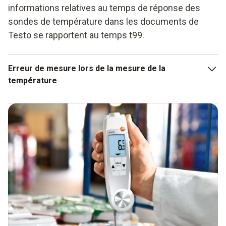
informations relatives au temps de réponse des
sondes de température dans les documents de
Testo se rapportent au temps t99.
Erreur de mesure lors de la mesure de la
température
Une erreur de mesure survenant fréquemment lors des
mesures de température est que la sonde de température
et l'objet de mesure présentent des températures
différentes. L’objet de mesure est alors réchauffé (sonde
plus chaude) ou refroidi (sonde plus froide) – et gagne ou
perd ainsi en énergie. L’extraction (ou l’apport) d'énergie ne
permet alors plus de mesurer correctement l’objet. Cette
erreur de mesure peut cependant être minimisée en
choisissant une profondeur d'immersion égale à 10 à 15
fois le diamètre de la sonde. Lors des mesures par