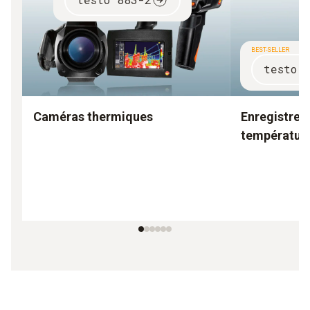
BEST-SELLER
testo 
Caméras thermiques
Enregistreu
températur