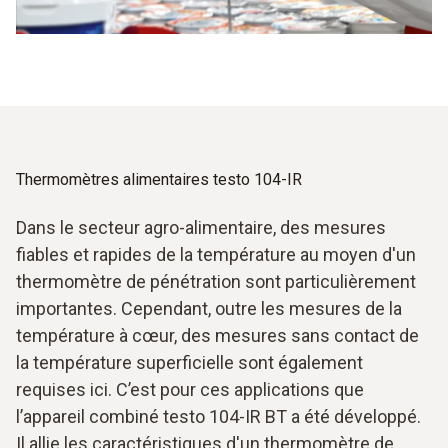
immersion dans des liquides, cette erreur de mesure peut
également être réduite en maintenant le liquide en
mouvement permanent. Lors des mesures au moyen de
sondes alimentaires dans des denrées alimentaires, et
plus particulièrement dans des produits congelés, cette
erreur de mesure est également possible, mais peut être
évitée en garantissant une profondeur de pénétration
suffisante.
Thermomètres alimentaires testo 104-IR
Dans le secteur agro-alimentaire, des mesures
fiables et rapides de la température au moyen d'un
thermomètre de pénétration sont particulièrement
importantes. Cependant, outre les mesures de la
température à cœur, des mesures sans contact de
la température superficielle sont également
requises ici. C’est pour ces applications que
l’appareil combiné testo 104-IR BT a été développé.
Il allie les caractéristiques d'un thermomètre de