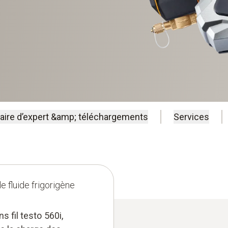
faire d’expert &amp; téléchargements
Services
 fluide frigorigène
s fil testo 560i,