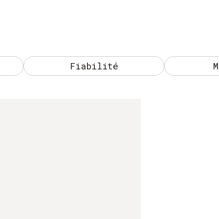
Fiabilité
M