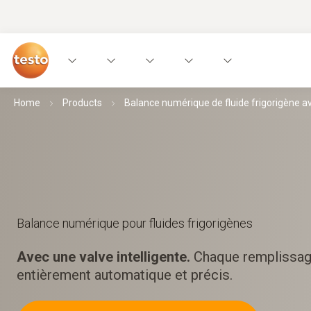
Home
Products
Balance numérique de fluide frigorigène av
Balance numérique pour fluides frigorigènes
Avec une valve intelligente.
Chaque remplissag
entièrement automatique et précis.