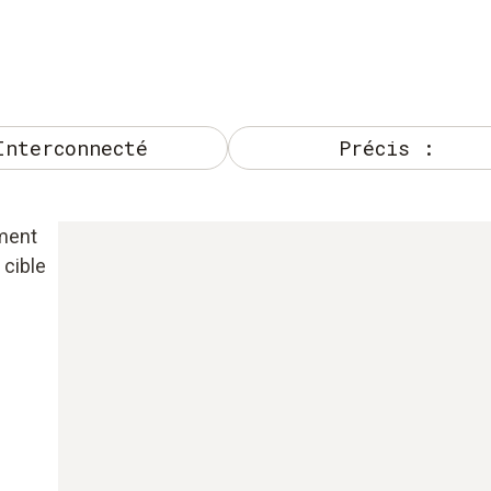
Interconnecté
Précis :
ement
 cible