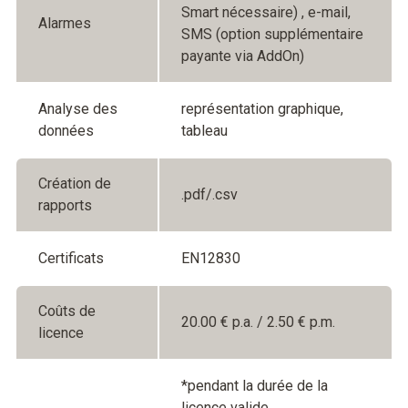
Smart nécessaire) , e-mail,
Alarmes
SMS (option supplémentaire
payante via AddOn)
Analyse des
représentation graphique,
données
tableau
Création de
.pdf/.csv
rapports
Certificats
EN12830
Coûts de
20.00 € p.a. / 2.50 € p.m.
licence
*pendant la durée de la
licence valide