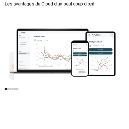
Les avantages du Cloud d’un seul coup d’œil
Commande centrale pour la
Alarmes
surveillance et la gestion de tous
l’App t
les points de mesure
(option
des lim