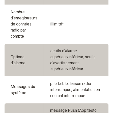
Nombre
d’enregistreurs
de données
illimité*
radio par
compte
seuils d’alarme
Options
supérieur/inférieur, seuils
d’alarme
d’avertissement
supérieur/inférieur
pile faible, liaison radio
Messages du
interrompue, alimentation en
système
courant interrompue
message Push (App testo