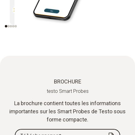
Polyvalente
Efficac
Compatible avec tous les appareils
Envoi di
de mesure Bluetooth de Testo
mail
BROCHURE
testo Smart Probes
La brochure contient toutes les informations
importantes sur les Smart Probes de Testo sous
forme compacte.