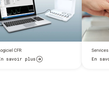
Logiciel CFR
Services
En savoir plus
En sav