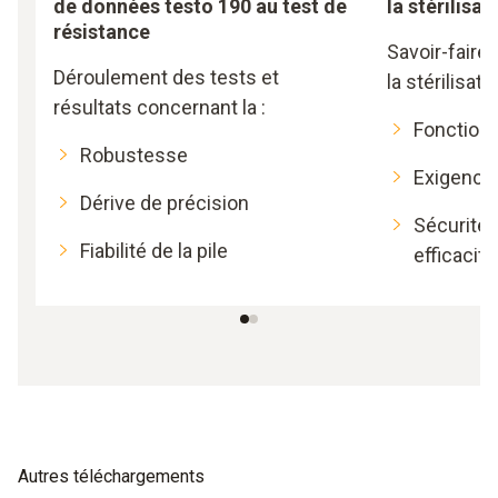
de données testo 190 au test de
la stérilisat
résistance
Savoir-faire
Déroulement des tests et
la stérilisati
résultats concernant la :
Fonction
Robustesse
Exigence
Dérive de précision
Sécurité
Fiabilité de la pile
efficaci
Autres téléchargements