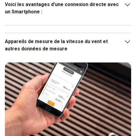
Voici les avantages d'une connexion directe avec
un Smartphone :
Transmission rapide et aisée des données mesurées
Évaluation aisée dans l’App
Appareils de mesure de la vitesse du vent et
autres données de mesure
Manipulation intuitive
Comme nous venons de le mentionner, certains modèles
d’anémomètre à hélice ne permettent pas de mesurer que
la vitesse de l’air, mais bien également d’autres données
de mesure. Certaines variantes permettent ainsi de
mesurer la vitesse de l’air, l’humidité de l’air et la
température. Ces données, une fois associées, permettent
de tirer des conclusions sur différents aspects importants.
Si vous êtes actifs dans le secteur des techniques
climatiques ou si vous avez besoin d’autres données, vous