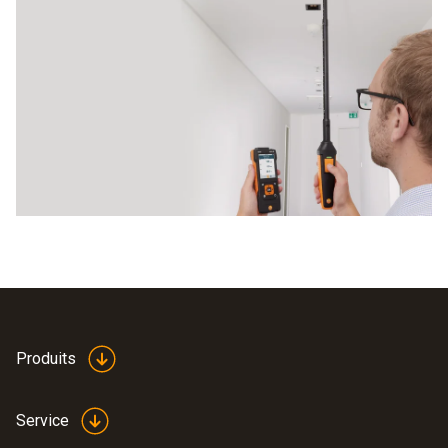
Il ne vous reste maintenant plus qu’à comparer les
différents appareils proposés par Testo. La facilité
d’utilisation et les caractéristiques, mais aussi les
grandeurs de mesure et possibilités de mesure
disponibles sont des critères de choix importants. Vous
pourrez ainsi procéder à des mesures efficaces à moindre
frais.
Produits
Service