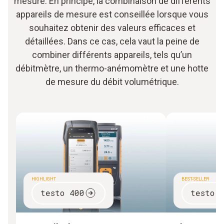
mesure. En principe, la combinaison de différents
appareils de mesure est conseillée lorsque vous
souhaitez obtenir des valeurs efficaces et
détaillées. Dans ce cas, cela vaut la peine de
combiner différents appareils, tels qu’un
débitmètre, un thermo-anémomètre et une hotte
de mesure du débit volumétrique.
HIGHLIGHT
BEST-SELLER
testo 400
testo 