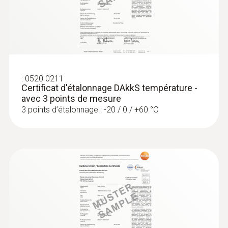
:
0602 5693
Pointe de mesure par immersion
souple (TC de type K) - pour les
mesures de l’air / de gaz de
combustion
Pointe de mesure particulièrement longue
:
0520 0211
Certificat d'étalonnage DAkkS température -
avec 3 points de mesure
3 points d’étalonnage : -20 / 0 / +60 °C