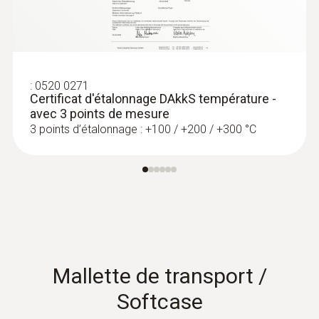
:
0602 1293
Sonde d'immersion / de pénétration
étanche (TC de type K)
Thermocouple de type K
:
0520 0271
Certificat d'étalonnage DAkkS température -
avec 3 points de mesure
3 points d’étalonnage : +100 / +200 / +300 °C
Mallette de transport /
Softcase