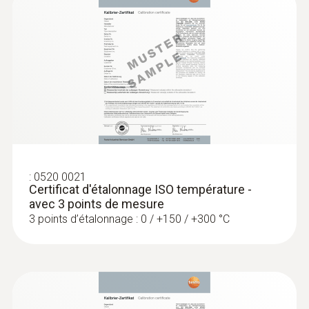
:
0602 0593
Sonde d'immersion flexible et rapide
(TC de type K)
Temps de réaction court de 2 secondes
:
0520 0021
Certificat d'étalonnage ISO température -
avec 3 points de mesure
3 points d’étalonnage : 0 / +150 / +300 °C