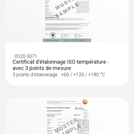
:
0602 5792
Pointe de mesure par immersion
(connecteur TC de type K)
Pointe de mesure sous forme de film pour
une mesure rapide des températures
:
0520 0071
Certificat d'étalonnage ISO température -
avec 3 points de mesure
3 points d’étalonnage : +60 / +120 / +180 °C