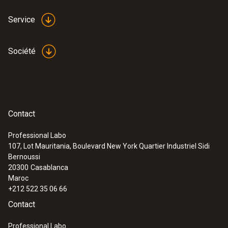
Service
Société
:
0602 0193
Sonde de contact à ailettes à réaction
Contact
rapide (TC de type K) - pour les
mesures dans les endroits difficilement
Professional Labo
accessibles
107, Lot Mauritania, Boulevard New York Quartier Industriel Sidi
Mesure de manière fiable – même dans les
Bernoussi
ouvertures et fentes étroites
20300
Casablanca
Maroc
+212 522 35 06 66
Contact
Professional Labo