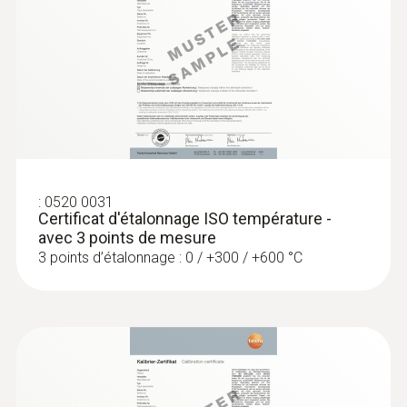
:
0602 2693
Sonde d'immersion / de pénétration à
réaction rapide (TC de type K)
Pointe de sonde fine de 1,5 mm pour un
enregistrement rapide de la température,
tube de sonde d'une longueur de 60 mm
:
0520 0031
Certificat d'étalonnage ISO température -
avec 3 points de mesure
3 points d’étalonnage : 0 / +300 / +600 °C