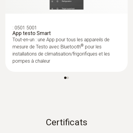
Sondes d'ambiance
:
0501 5001
App testo Smart
Tout-en-un : une App pour tous les appareils de
®
mesure de Testo avec Bluetooth
pour les
installations de climatisation/frigorifiques et les
pompes à chaleur
:
0602 1793
Sonde d'ambiance robuste (TC de type
K)
Thermocouple de type K
Certificats