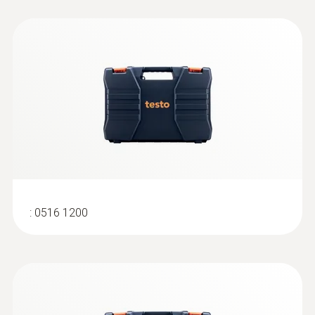
:
0602 0493
Sonde de température particulièrement
rapide (TC de type K)
Sonde de température TC de type K avec
pointe de mesure flexible, temps de réponse
court et câble de 2 m de long
:
0516 1200
Sondes de contact