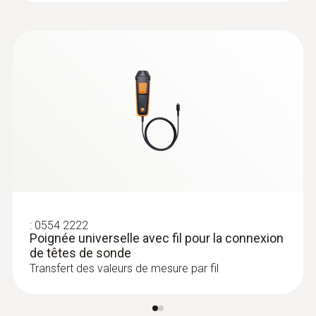
Température de service
:
0554 1111
-5 à +50 °C
Poignée Bluetooth® universelle pour la
connexion de têtes de sonde
Longueur du tube de sonde
30 mm
Diamètre de la tête de sonde
30 mm
Couleur du produit
:
0554 2222
Poignée universelle avec fil pour la connexion
de têtes de sonde
Noir
Transfert des valeurs de mesure par fil
:
0554 2222