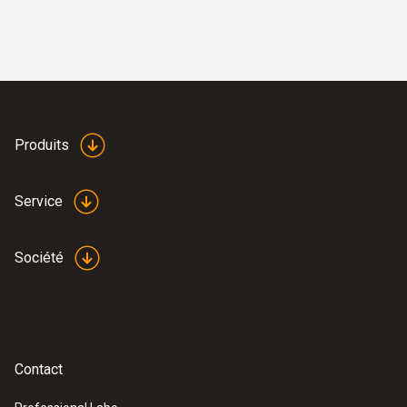
Poignée universelle avec fil pour la
connexion de têtes de sonde
Produits
Service
Société
:
0636 9731
Sonde d''humidité et de température
Contact
®
(numérique) - avec Bluetooth