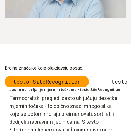
Brojne značajke koje olakšavaju posao:
testo SiteRecognition
testo 
Jasno upravljanje mjernim točkama - testo SiteRecognition
Termografski pregledi često uključuju desetke
mjernih točaka - to obično znači mnogo slika
koje se potom moraju preimenovati, sortirati i
dodijeliti ispravnim jedinicama. S testo
SiteRecognitionom, ovaj administrativni napor