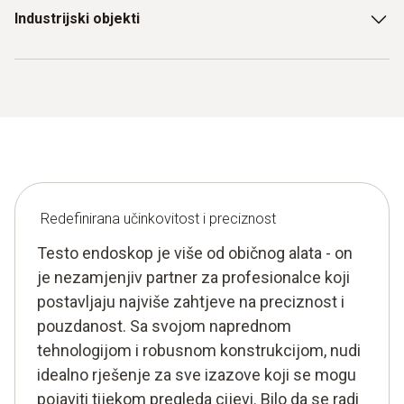
u upravljanju objektima za rano otkrivanje curenja ili drugih
Industrijski objekti
oštećenja i učinkovito planiranje popravaka.
za provjeru proizvodnih linija za koroziju ili pukotine prije
nego što dođe do skupog prekida proizvodnje.
Redefinirana učinkovitost i preciznost
Testo endoskop je više od običnog alata - on
je nezamjenjiv partner za profesionalce koji
postavljaju najviše zahtjeve na preciznost i
pouzdanost. Sa svojom naprednom
tehnologijom i robusnom konstrukcijom, nudi
idealno rješenje za sve izazove koji se mogu
pojaviti tijekom pregleda cijevi. Bilo da se radi