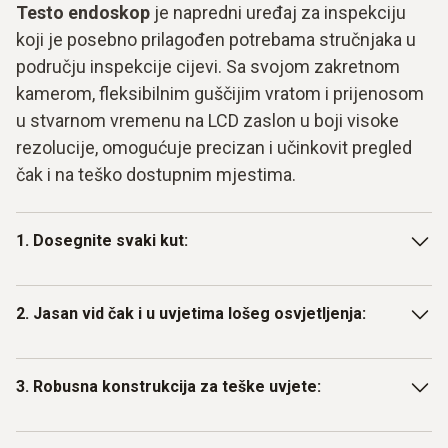
Testo endoskop
je napredni uređaj za inspekciju
koji je posebno prilagođen potrebama stručnjaka u
području inspekcije cijevi. Sa svojom zakretnom
kamerom, fleksibilnim guščijim vratom i prijenosom
u stvarnom vremenu na LCD zaslon u boji visoke
rezolucije, omogućuje precizan i učinkovit pregled
čak i na teško dostupnim mjestima.
1. Dosegnite svaki kut:
Zakretna kamera testo endoskopa s promjerom od samo 9
2. Jasan vid čak i u uvjetima lošeg osvjetljenja:
mm omogućuje duboko prodiranje u cijevi i postizanje čak i
najmanjih kutova. Ovo je osobito važno u područjima koja su
nedostupna golom oku. Fleksibilni guščji vrat olakšava
Zahvaljujući integriranom LED osvjetljenju s 10 razina
3. Robusna konstrukcija za teške uvjete:
navigaciju kroz vijugave cijevi i osovine.
kontrole svjetline, testo endoskop nudi izvrsnu vidljivost
čak iu najmračnijim kutovima. Ovo je bitno za pouzdano
prepoznavanje pukotina, naslaga ili drugih problema u
Fleksibilni guščji vrat testo endoskopa vodootporan je