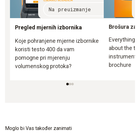
IZBORNICI MJERENJA
B
Na preuizmanje
Brošura za 
Pregled mjernih izbornika
Everything 
Koje pohranjene mjerne izbornike
about the te
koristi testo 400 da vam
instrument i
pomogne pri mjerenju
brochure
volumenskog protoka?
Moglo bi Vas također zanimati