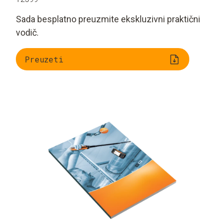
Sada besplatno preuzmite ekskluzivni praktični
vodič.
Preuzeti
Važnost brzine zraka
Mjerenje točne
brzine zraka