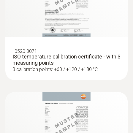
:
0520 0071
:
0602 0993
ISO temperature calibration certificate - with 3
Fast-action, angled surface probe (TC
measuring points
type K)
3 calibration points: +60 / +120 / +180 °C
Fast response time (3 seconds) thanks to
the thermocouple strip
€ 170,00
€ 212,50