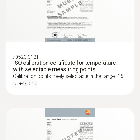
:
0602 0193
Fast-reaction paddle surface probe (TC
type K) - for measurement in places
:
0520 0121
that are difficult to access
ISO calibration certificate for temperature -
Reliable measurement – even in narrow
with selectable measuring points
openings and cracks
Calibration points freely selectable in the range -15
€ 149,00
to +480 °C
€ 186,25