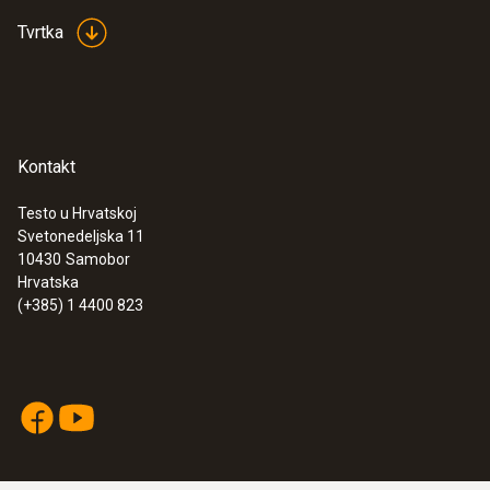
Tvrtka
Kontakt
Testo u Hrvatskoj
Svetonedeljska 11
:
0563 1915
10430
Samobor
testo 915i - Termometar s
Hrvatska
uranjajućom/penetracijskom sondom i
(+385) 1 4400 823
mogućnošću rada na pametnom
telefonu
€ 106,00
€ 132,50