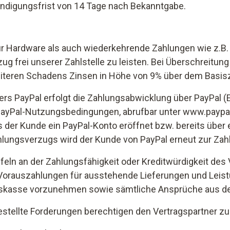
ündigungsfrist von 14 Tage nach Bekanntgabe.
r Hardware als auch wiederkehrende Zahlungen wie z.B. f
frei unserer Zahlstelle zu leisten. Bei Überschreitung
iteren Schadens Zinsen in Höhe von 9% über dem Basis
rs PayPal erfolgt die Zahlungsabwicklung über PayPal (Euro
 PayPal-Nutzungsbedingungen, abrufbar unter www.payp
s der Kunde ein PayPal-Konto eröffnet bzw. bereits über e
hlungsverzugs wird der Kunde von PayPal erneut zur Zah
eln an der Zahlungsfähigkeit oder Kreditwürdigkeit des
 Vorauszahlungen für ausstehende Lieferungen und Leis
asse vorzunehmen sowie sämtliche Ansprüche aus der G
gestellte Forderungen berechtigen den Vertragspartner 