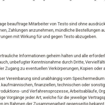
age beauftrage Mitarbeiter von Testo sind ohne ausdrüc
en, Zahlungen anzunehmen, mündliche Bestellungen a
ärungen mit Wirkung für und gegen Testo abzugeben.
rtrauliche Informationen geheim halten und alle erforde
ch, unbefugter Kenntnisnahme durch Dritte, Vervielfäl
er Zugang zu eventuellen Verkörperungen, Kopien oder an
ieser Vereinbarung sind unabhängig vom Speichermedium
n, kaufmännischen, finanziellen, technischen oder sonst
Produktions- und Verfahrensprozesse, Arbeitsabläufe, Org
e Vorgänge jeder Art, welche für die jeweilige Vertrag
ien im Rahmen der Zusammenarbeit gegenseitig bekannt