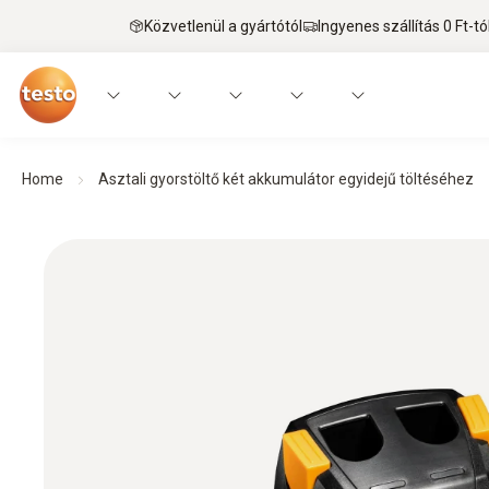
Közvetlenül a gyártótól
Ingyenes szállítás 0 Ft-tó
Home
Asztali gyorstöltő két akkumulátor egyidejű töltéséhez