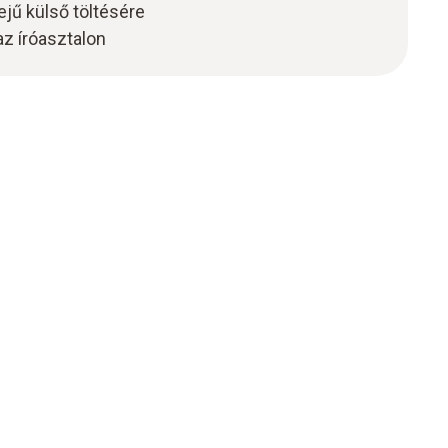
jű külső töltésére
az íróasztalon