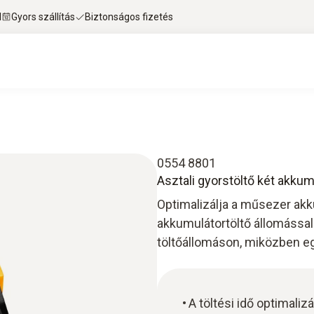
l
Gyors szállítás
Biztonságos fizetés
0554 8801
Asztali gyorstöltő két akkum
Optimalizálja a műsezer akku
akkumulátortöltő állomással!
töltőállomáson, miközben e
A töltési idő optimali