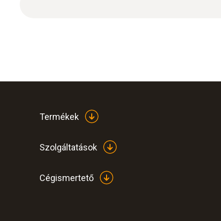
Termékek
Szolgáltatások
Cégismertető
:
0560 8830
testo 883-1 - hőkamera (320 x 240 képpo
fókusz, alkalmazás, lézer)