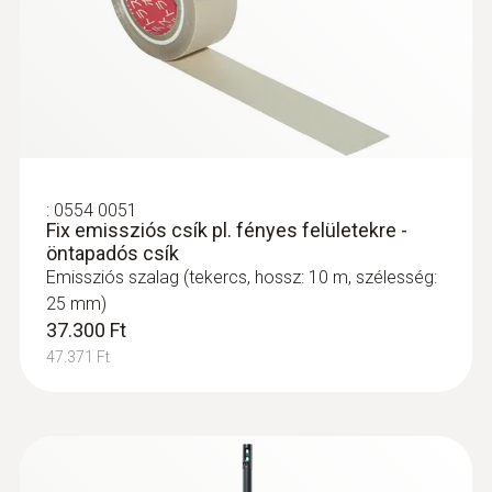
Tetőszerkezet hibáinak feltárása: a
hőmérséklet különbségekre alapozva
(elsősorban lapostetők esetén), a
hőkamera megmutatja, hogy hol van
veszélye a penész kialakulásának vagy,
hogy hol sérült a szigetelés
:
0554 0051
Fix emissziós csík pl. fényes felületekre -
öntapadós csík
Emissziós szalag (tekercs, hossz: 10 m, szélesség:
Nagyobb hatékonyság a
25 mm)
minőségirányításban és
37.300 Ft
47.371 Ft
termékellenőrzésben
A Testo hőkamerák segítik a
folyamtirányítási és minőségbiztosítási
feladatokat