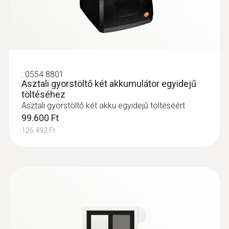
A fűtési rendszerek és a
berendezések egyszerű
:
0554 8801
ellenőrzése
Asztali gyorstöltő két akkumulátor egyidejű
töltéséhez
Asztali gyorstöltő két akku egyidejű töltéséért
Fűtő-, hűtő- és klíma rendszerek
99.600 Ft
vizsgálata: Használjon hőkamerát a
126.492 Ft
problémás hőmérsékleti anomáliák gyors
és egyszerű vizsgálatára
Padló- és falfűtési csőrendszerek
lokalizálása
Radiátorok eliszapodosodásának
vizsgalata
Előremenő és visszatérő hőmérséklet