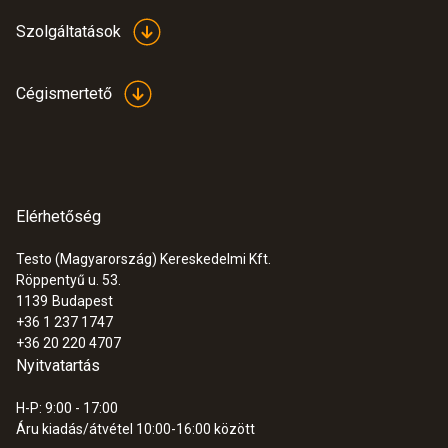
Szolgáltatások
Cégismertető
Elérhetőség
Testo (Magyarország) Kereskedelmi Kft.
Röppentyű u. 53.
1139
Budapest
+36 1 237 1747
+36 20 220 4707
Nyitvatartás
H-P: 9:00 - 17:00
Áru kiadás/átvétel 10:00-16:00 között