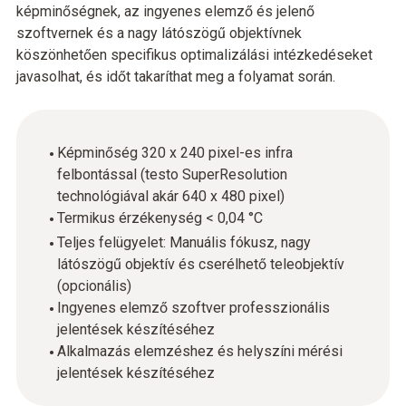
képminőségnek, az ingyenes elemző és jelenő
szoftvernek és a nagy látószögű objektívnek
köszönhetően specifikus optimalizálási intézkedéseket
javasolhat, és időt takaríthat meg a folyamat során.
Képminőség 320 x 240 pixel-es infra
felbontással (testo SuperResolution
technológiával akár 640 x 480 pixel)
Termikus érzékenység < 0,04 °C
Teljes felügyelet: Manuális fókusz, nagy
látószögű objektív és cserélhető teleobjektív
(opcionális)
Ingyenes elemző szoftver professzionális
jelentések készítéséhez
Alkalmazás elemzéshez és helyszíni mérési
jelentések készítéséhez