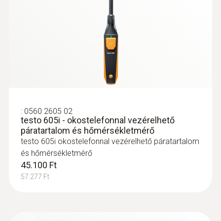
Külnböző felületű tárgyak gyors és
érintésmentes mérése a folyamatok
során
A zárt folyadék-tartályok színtjének gyors
és egyszerű vizsgálata
:
0560 2605 02
testo 605i - okostelefonnal vezérelhető
páratartalom és hőmérsékletmérő
testo 605i okostelefonnal vezérelhető páratartalom
és hőmérsékletmérő
45.100 Ft
57.277 Ft