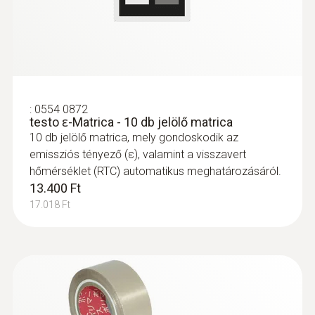
mérése
Csőrepedés lokalizálása
:
0554 0872
Csőtörések és szivárgások vizsgálata –
testo ɛ-Matrica - 10 db jelölő matrica
10 db jelölő matrica, mely gondoskodik az
szükségtelen felület bontások nélkül
emissziós tényező (ε), valamint a visszavert
A szivárgások pontos lokalizálása
hőmérséklet (RTC) automatikus meghatározásáról.
padlófűtés rendszereken és egyéb
13.400 Ft
hozzáférhetetlen csőrendszereken
17.018 Ft
Tetőszerkezetek
hiányosságainak lokalizálása