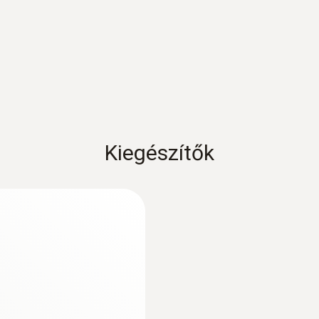
Kábelhossz
2 m
Kiegészítők
Érzékelőszár átmérő
5 mm
:
0572 3340
Érzékelőcsúcs átmérő
testo 150 DIN2 - A
csatlakozóval ellá
3,6 mm
Érzékelőszár hossz