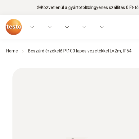
Közvetlenül a gyártótól
Ingyenes szállítás 0 Ft-tó
Home
Beszúró érzékelő Pt100 lapos vezetékkel L=2m, IP54