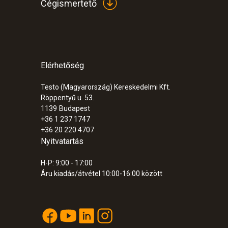
Cégismertető
Elérhetőség
Testo (Magyarország) Kereskedelmi Kft.
Röppentyű u. 53.
1139
Budapest
+36 1 237 1747
+36 20 220 4707
Nyitvatartás
H-P: 9:00 - 17:00
Áru kiadás/átvétel 10:00-16:00 között