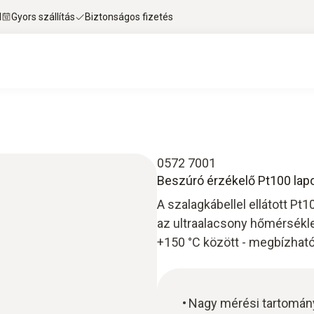
l
Gyors szállítás
Biztonságos fizetés
0572 7001
Beszúró érzékelő Pt100 lap
A szalagkábellel ellátott Pt
az ultraalacsony hőmérsékle
+150 °C között - megbízhat
Nagy mérési tartomány