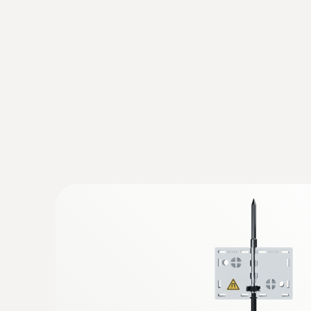
Általános műszaki adatok
:
0572 1762
testo 176 T2 - hőmérséklet adatgyűjtő
164.400 Ft
208.788 Ft