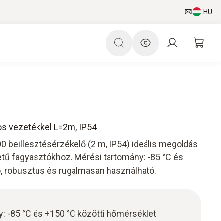
HU
os vezetékkel L=2m, IP54
100 beillesztésérzékelő (2 m, IP54) ideális megoldás
tű fagyasztókhoz. Mérési tartomány: -85 °C és
ó, robusztus és rugalmasan használható.
: -85 °C és +150 °C közötti hőmérséklet