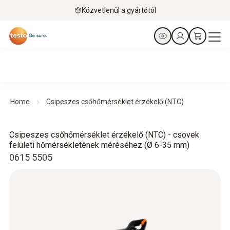
Közvetlenül a gyártótól
Home
Csipeszes csőhőmérséklet érzékelő (NTC)
Csipeszes csőhőmérséklet érzékelő (NTC) - csövek
felületi hőmérsékletének méréséhez (Ø 6-35 mm)
0615 5505