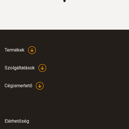
:
0564 3002 70
testo 300 szett 1 - Füstgázelemző (O
,
2
CO 4000 ppm-ig)
455.900 Ft
Termékek
578.993 Ft
Szolgáltatások
Cégismertető
Elérhetőség