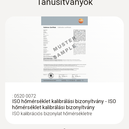
Tanusítványok
:
0633 3004 72
testo 300 Longlife - füstgázelemző (O
,
2
CO 4.000 ppm-ig, NO - utólag
beépíthető)
576.400 Ft
732.028 Ft
:
0520 0072
ISO hőmérséklet kalibrálási bizonyítvány - ISO
hőmérséklet kalibrálási bizonyítvány
ISO kalibrációs bizonylat hőmérsékletre