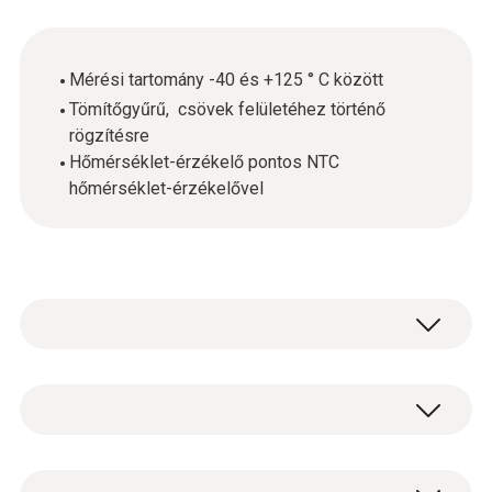
Mérési tartomány -40 és +125 ° C között
Tömítőgyűrű, csövek felületéhez történő
rögzítésre
Hőmérséklet-érzékelő pontos NTC
hőmérséklet-érzékelővel
A gyors és precíz hőmérsékletmérésekhez: a
a csipeszes hőmérsékletérzékelőt (NTC) a
kompatibilis mérőműszerrel együtt (kérjük
Hőmérséklet - NTC
külön rendelje meg) a csövek felületi