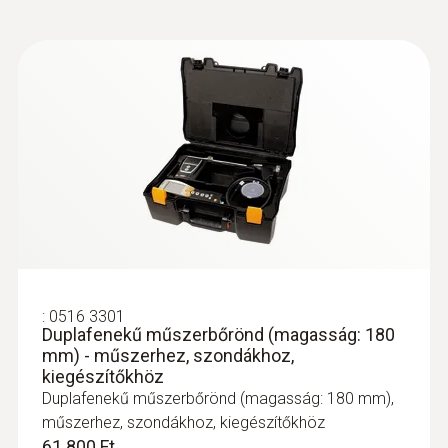
Egyszerű szár csere a gyorskioldóval
121.800 Ft
154.686 Ft
:
0516 3301
Duplafenekű műszerbőrönd (magasság: 180
mm) - műszerhez, szondákhoz,
kiegészítőkhöz
Duplafenekű műszerbőrönd (magasság: 180 mm),
:
0600 9762
műszerhez, szondákhoz, kiegészítőkhöz
Moduláris füstgázszonda, 180 mm, Ø 6
61.800 Ft
mm, Tmax: 500°C