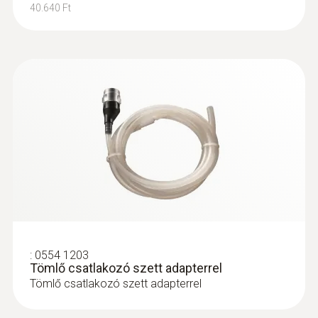
40.640 Ft
:
0600 9763
Moduláris füstgázszonda, 300 mm, Ø 6
mm, Tmax: 500°C - 300 mm, Ø 6 mm,
Tmax 500°
Moduláris füstgázszonda 300 mm hosszú
szonda szárral, kónusszal, beépített
hőelemmel (500 °C-ig), és gyorskioldó
gombbal.
122.200 Ft
155.194 Ft
:
0554 1203
Tömlő csatlakozó szett adapterrel
Tömlő csatlakozó szett adapterrel