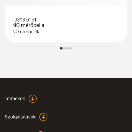
:
0393 0151
NO mérőcella
NO mérőcella
:
0615 1212
Vízhatlan merülő/beszúró érzékelő -
Termékek
NTC hőmérséklet érzékelővel
Vízhatlan merülő/beszúró érzékelő (NTC)
folyadékok és félszilárd közegek
Szolgáltatások
hőmérsékletének mérésére –
méréstartomány: -50 ... +150 °C; pontosság: