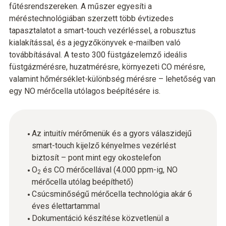
fűtésrendszereken. A műszer egyesíti a
méréstechnológiában szerzett több évtizedes
tapasztalatot a smart-touch vezérléssel, a robusztus
kialakítással, és a jegyzőkönyvek e-mailben való
továbbításával. A testo 300 füstgázelemző ideális
füstgázmérésre, huzatmérésre, környezeti CO mérésre,
valamint hőmérséklet-különbség mérésre – lehetőség van
egy NO mérőcella utólagos beépítésére is.
Az intuitív mérőmenük és a gyors válaszidejű
smart-touch kijelző kényelmes vezérlést
biztosít – pont mint egy okostelefon
O
és CO mérőcellával (4.000 ppm-ig, NO
2
mérőcella utólag beépíthető)
Csúcsminőségű mérőcella technológia akár 6
éves élettartammal
Dokumentáció készítése közvetlenül a