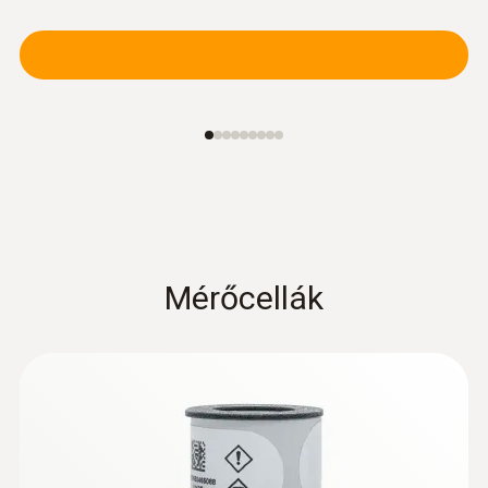
:
0600 9770
Flexibilis füstgázszonda
Fűtésrendszereken végzett
füstgázelemzéshez
154.200 Ft
195.834 Ft
Mérőcellák