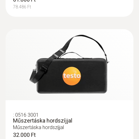
Moduláris füstgázszonda 180 mm hosszú
78.486 Ft
szonda szárral, kónusszal, beépített
hőelemmel (500 °C-ig), és gyorskioldó
gombbal.
118.200 Ft
150.114 Ft
:
0516 3001
Műszertáska hordszíjjal
Műszertáska hordszíjjal
32.000 Ft