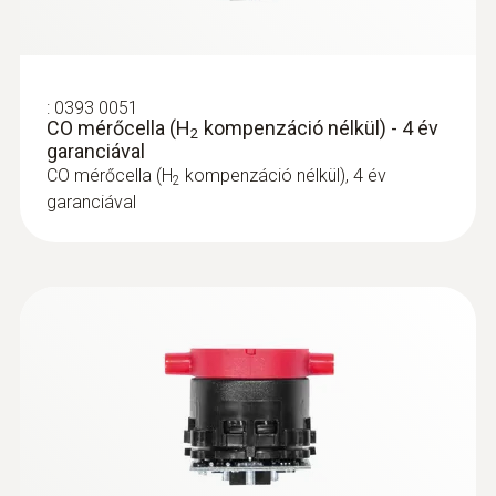
:
0393 0051
CO mérőcella (H
kompenzáció nélkül) - 4 év
2
garanciával
CO mérőcella (H
kompenzáció nélkül), 4 év
2
Hőmérséklet érzékelők
garanciával
kiegészítői