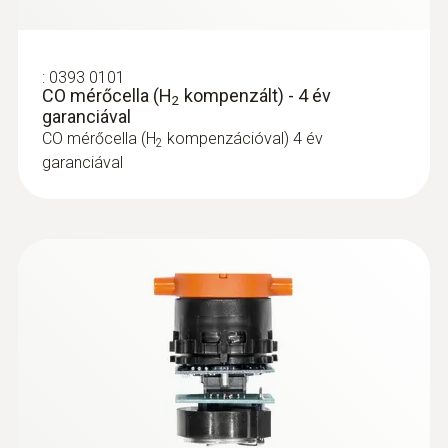
:
0393 0101
CO mérőcella (H
kompenzált) - 4 év
2
garanciával
CO mérőcella (H
kompenzációval) 4 év
2
garanciával
:
0615 5605
Csőhőmérséklet érzékelő (NTC) -
Csöveken végzett mérésekhez (Ø 5-65
mm)
Csőhőmérséklet érzékelő (NTC) csőfelületek
hőmérsékletének mérésére (Ø 5 - 65 mm) –
méréstartomány: -60 ... +130 °C
82.400 Ft
104.648 Ft