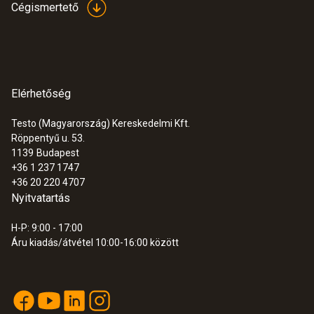
±0,2 °C (-25 és +74,9 °C között)
Cégismertető
33.200 Ft
42.164 Ft
Elérhetőség
Testo (Magyarország) Kereskedelmi Kft.
Röppentyű u. 53.
1139
Budapest
+36 1 237 1747
+36 20 220 4707
Nyitvatartás
H-P: 9:00 - 17:00
Áru kiadás/átvétel 10:00-16:00 között
:
0600 9799
Égéslevegő érzékelő
Égéslevegő érzékelő 190 mm-es