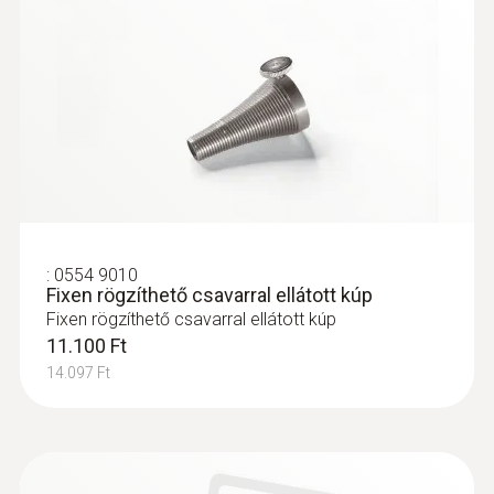
:
0633 3004 72
testo 300 Longlife - füstgázelemző (O
,
2
CO 4.000 ppm-ig, NO - utólag
beépíthető)
576.400 Ft
732.028 Ft
:
0554 9010
Fixen rögzíthető csavarral ellátott kúp
Fixen rögzíthető csavarral ellátott kúp
11.100 Ft
14.097 Ft