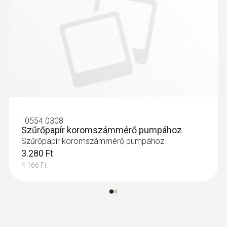
:
0564 3002 70
testo 300 szett 1 - Füstgázelemző (O
,
2
CO 4000 ppm-ig)
455.900 Ft
578.993 Ft
:
0554 0308
Szűrőpapír koromszámmérő pumpához
Szűrőpapír koromszámmérő pumpához
3.280 Ft
4.166 Ft