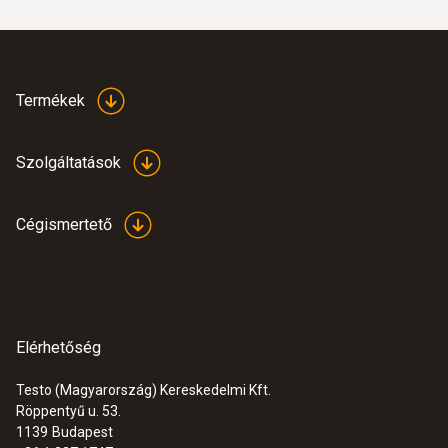
:
0564 3002 71
testo 300 szett 2 nyomtatóval -
Füstgázelemző (O
, CO 4000 ppm-ig)
2
Termékek
640.000 Ft
812.800 Ft
Szolgáltatások
Cégismertető
Elérhetőség
Testo (Magyarország) Kereskedelmi Kft.
Röppentyű u. 53.
1139
Budapest