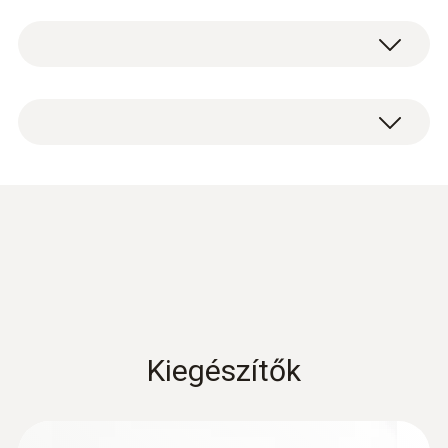
Instruction manual
(
603.74 KB
)
testo smoke pump
Kiegészítők