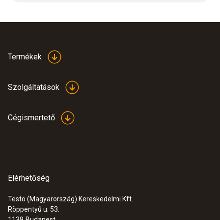
Product colour
white
Termékek
Szolgáltatások
Cégismertető
Elérhetőség
Testo (Magyarország) Kereskedelmi Kft.
Röppentyű u. 53.
:
0635 9430
1139
Budapest