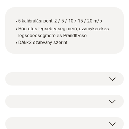
5 kalibrálási pont: 2 / 5 / 10 / 15 / 20 m/s
Hődrótos légsebesség mérő, szárnykerekes
légsebességmérő és Prandlt-cső
DAkkS szabvány szerint
Általános műszaki adatok
Műszerház
DAkkS kalibrálási bizonyítvány légsebességre
paper
5 mérési ponton: 2 / 5 / 10 / 15 / 20 m/s