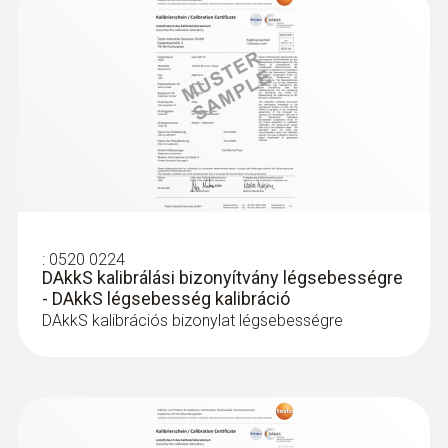
:
0563 4401
testo 440 16 mm-es szárnykerekes
szett
229.600 Ft
291.592 Ft
:
0520 0224
DAkkS kalibrálási bizonyítvány légsebességre
- DAkkS légsebesség kalibráció
DAkkS kalibrációs bizonylat légsebességre