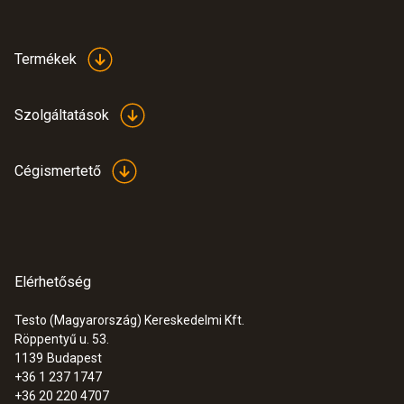
:
0563 4405
testo 440 Bluetooth®-os CO2 szett
315.700 Ft
Termékek
400.939 Ft
Szolgáltatások
Cégismertető
Elérhetőség
Testo (Magyarország) Kereskedelmi Kft.
Röppentyű u. 53.
1139
Budapest
+36 1 237 1747
+36 20 220 4707