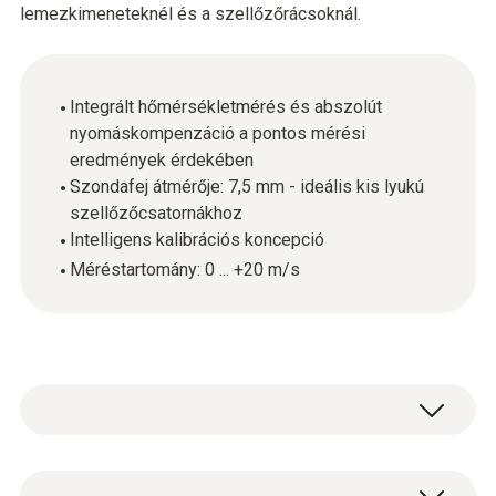
lemezkimeneteknél és a szellőzőrácsoknál.
Integrált hőmérsékletmérés és abszolút
nyomáskompenzáció a pontos mérési
eredmények érdekében
Szondafej átmérője: 7,5 mm - ideális kis lyukú
szellőzőcsatornákhoz
Intelligens kalibrációs koncepció
Méréstartomány: 0 ... +20 m/s
A hődrótos szondával (termikus