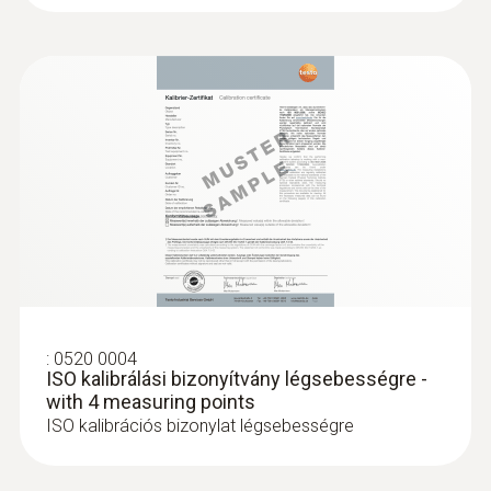
Méréstartomány
0 ... +20 m/s
:
0563 0400 73
testo 400 légsebesség szett hődrótos
Pontosság
szondával
±(0,03 m/s + a mért érték 5%-a)
Felbontás
0,01 m/s
:
0520 0004
ISO kalibrálási bizonyítvány légsebességre -
with 4 measuring points
ISO kalibrációs bizonylat légsebességre