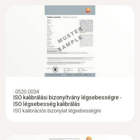
:
0560 4401
testo 440 - klímatechnikai és IAQ
mérőműszer
142.700 Ft
181.229 Ft
:
0520 0034
ISO kalibrálási bizonyítvány légsebességre -
ISO légsebesség kalibrálás
ISO kalibrációs bizonylat légsebességre