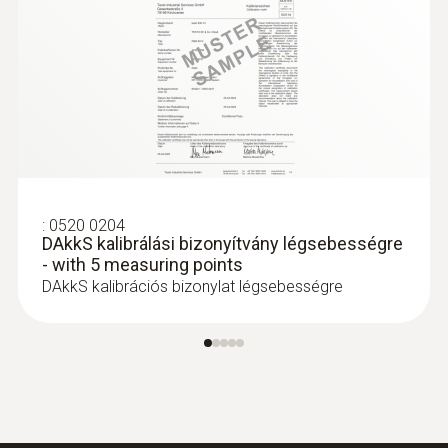
:
0563 4403
testo 440 Bluetooth®-os 100-mm-es
szárnykerekes szett
293.200 Ft
372.364 Ft
:
0520 0204
DAkkS kalibrálási bizonyítvány légsebességre
- with 5 measuring points
DAkkS kalibrációs bizonylat légsebességre