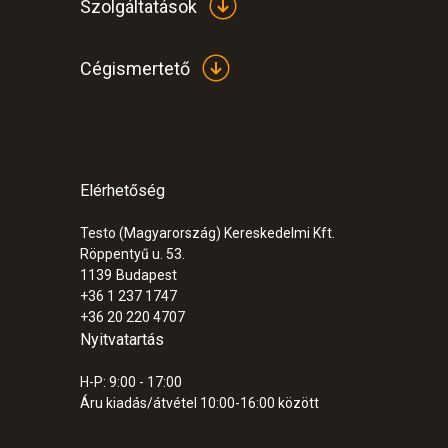
Szolgáltatások
Cégismertető
Elérhetőség
Testo (Magyarország) Kereskedelmi Kft.
Röppentyű u. 53.
1139
Budapest
+36 1 237 1747
+36 20 220 4707
Nyitvatartás
H-P: 9:00 - 17:00
Áru kiadás/átvétel 10:00-16:00 között