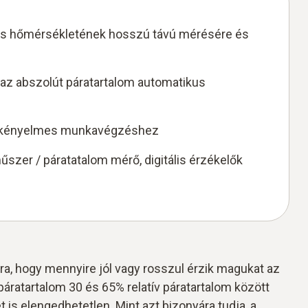
 és hőmérsékletének hosszú távú mérésére és
az abszolút páratartalom automatikus
 a kényelmes munkavégzéshez
szer / páratatalom mérő, digitális érzékelők
ra, hogy mennyire jól vagy rosszul érzik magukat az
 páratartalom 30 és 65% relatív páratartalom között
 is elengedhetetlen. Mint azt bizonyára tudja, a