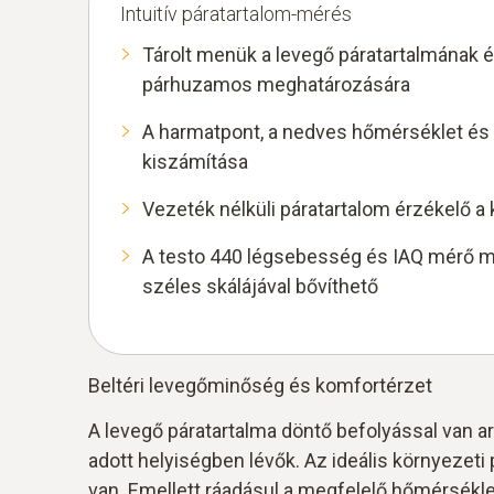
Intuitív páratartalom-mérés
Tárolt menük a levegő páratartalmának
párhuzamos meghatározására
A harmatpont, a nedves hőmérséklet és 
kiszámítása
Vezeték nélküli páratartalom érzékelő
A testo 440 légsebesség és IAQ mérő mű
széles skálájával bővíthető
Beltéri levegőminőség és komfortérzet
A levegő páratartalma döntő befolyással van ar
adott helyiségben lévők. Az ideális környezeti
van. Emellett ráadásul a megfelelő hőmérséklet