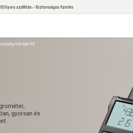
l
Gyors szállítás
Biztonságos fizetés
vesség mérőjét itt!
grométer,
óan, gyorsan és
et.