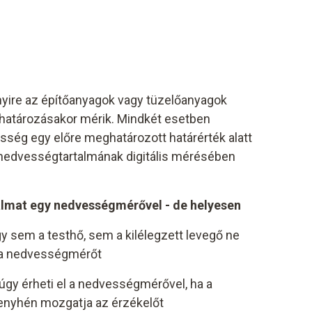
ire az építőanyagok vagy tüzelőanyagok
atározásakor mérik. Mindkét esetben
sség egy előre meghatározott határérték alatt
 nedvességtartalmának digitális mérésében
lmat egy nedvességmérővel - de helyesen
y sem a testhő, sem a kilélegzett levegő ne
y a nedvességmérőt
gy érheti el a nedvességmérővel, ha a
enyhén mozgatja az érzékelőt