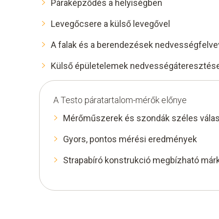
Páraképződés a helyiségben
Levegőcsere a külső levegővel
A falak és a berendezések nedvességfelv
Külső épületelemek nedvességáteresztés
A Testo páratartalom-mérők előnye
Mérőműszerek és szondák széles vála
Gyors, pontos mérési eredmények
Strapabíró konstrukció megbízható már