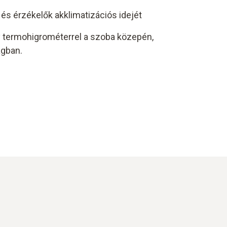
és érzékelők akklimatizációs idejét
y termohigrométerrel a szoba közepén,
ágban.