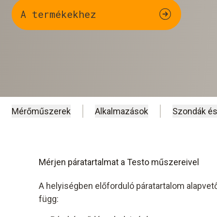
A termékekhez
Mérőműszerek
Alkalmazások
Szondák és
Mérjen páratartalmat a Testo műszereivel
A helyiségben előforduló páratartalom alapve
függ: