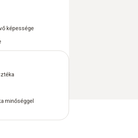
evő képessége
e
sztéka
ka minőséggel