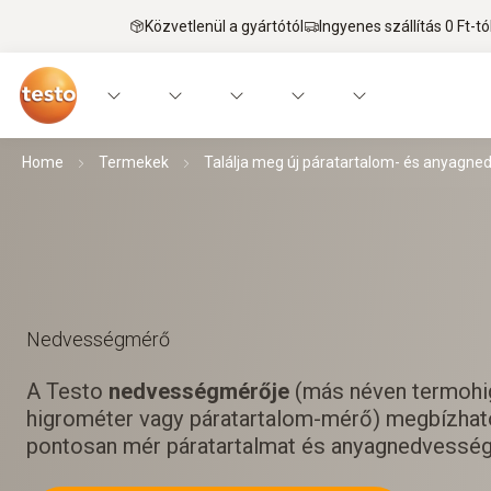
Közvetlenül a gyártótól
Ingyenes szállítás 0 Ft-tó
Home
Termekek
Találja meg új páratartalom- és anyagned
Nedvességmérő
A Testo
nedvességmérője
(más néven termohi
higrométer vagy páratartalom-mérő) megbízhat
pontosan mér páratartalmat és anyagnedvesség