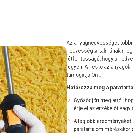
l
Az anyagnedvességet többny
nedvességtartalmának megh
létfontosságú, hogy a nedve
legyen. A Testo az anyagok
támogatja Önt.
Határozza meg a páratarta
Győződjön meg arról, hog
érje el az érzékelőt vag
A legjobb eredményeket ú
páratartalom mérésekor 