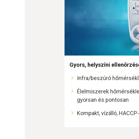
Gyors, helyszíni ellenőrzé
Infra/beszúró hőmérsék
Élelmiszerek hőmérsékle
gyorsan és pontosan
Kompakt, vízálló, HACCP-