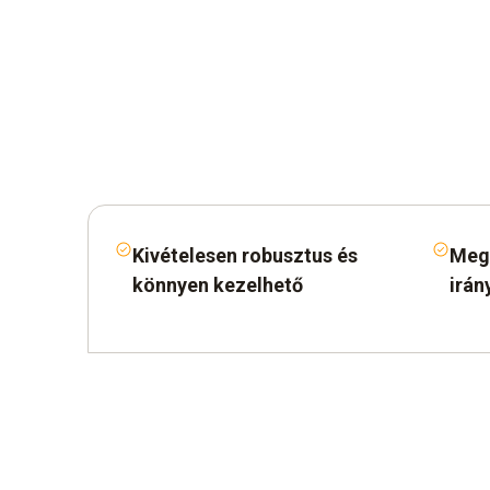
Kivételesen robusztus és
Megf
könnyen kezelhető
irán