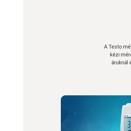
A Testo mé
kézi mér
áruknál 