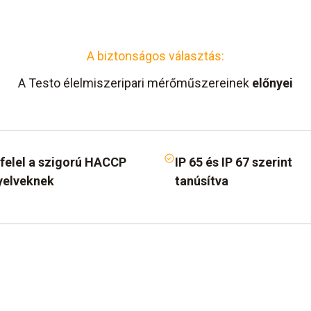
A biztonságos választás:
A Testo élelmiszeripari mérőműszereinek
előnyei
elel a szigorú HACCP
IP 65 és IP 67 szerint
yelveknek
tanúsítva