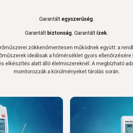
Garantált
egyszerűség
.
Garantált
biztonság
. Garantált
ízek
.
rőműszerei zökkenőmentesen működnek együtt: a rendk
őműszerek ideálisak a hőmérséklet gyors ellenőrzésére
és elkészítés alatt álló élelmiszereknél. A megbízható ad
monitorozzák a körülményeket tárolás során.