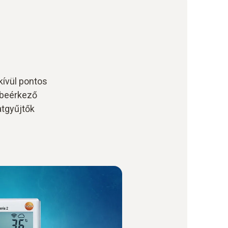
ívül pontos
 beérkező
atgyűjtők