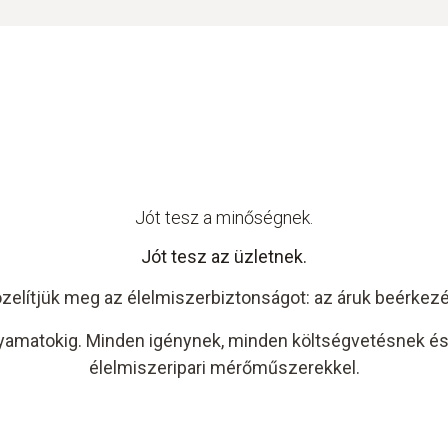
Jót tesz a minőségnek.
Jót tesz az üzletnek.
zelítjük meg az élelmiszerbiztonságot: az áruk beérkezés
olyamatokig. Minden igénynek, minden költségvetésnek é
élelmiszeripari mérőműszerekkel.