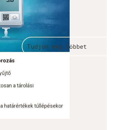
Tudjon meg többet
orozás
yűjtő
osan a tárolási
a határértékek túllépésekor