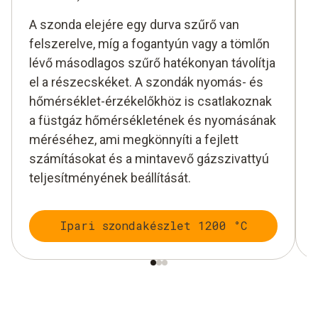
A szonda elejére egy durva szűrő van
felszerelve, míg a fogantyún vagy a tömlőn
lévő másodlagos szűrő hatékonyan távolítja
el a részecskéket. A szondák nyomás- és
hőmérséklet-érzékelőkhöz is csatlakoznak
a füstgáz hőmérsékletének és nyomásának
méréséhez, ami megkönnyíti a fejlett
számításokat és a mintavevő gázszivattyú
teljesítményének beállítását.
Ipari szondakészlet 1200 °C