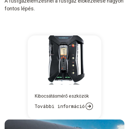
A füstgázelemzésnél a füstgáz előkezelése nagyon
fontos lépés.
Kibocsátásmérő eszközök
További információ