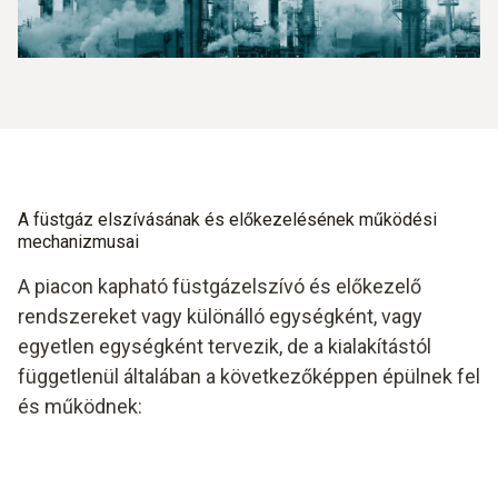
anyag mérési eredményeit;
használatra, de egy analitikai érzékelő egység is
használható számos mintavételi ponttal (a gázkörre
A nedvesség egyes érzékelőkkel pontatlan
való átkapcsoláson keresztül), hogy egynél több
mérésekhez vezethet, pl. interferencia a nem
analitikai érzékelő egységet használjon a több
diszperzív érzékelőkkel. Például interferenciát okozhat
mintavételi pont közötti gyors mintavételi pontok
a nem diszperzív infravörös gázérzékelőkkel, és
közötti mintavételi pontok közötti összehasonlításhoz
ronthatja az elektrokémiai érzékelők
a mintavétel gyors kapcsolása.
szűrőmembránjának áteresztőképességét.
A füstgáz elszívásának és előkezelésének működési
mechanizmusai
A piacon kapható füstgázelszívó és előkezelő
rendszereket vagy különálló egységként, vagy
egyetlen egységként tervezik, de a kialakítástól
függetlenül általában a következőképpen épülnek fel
és működnek: