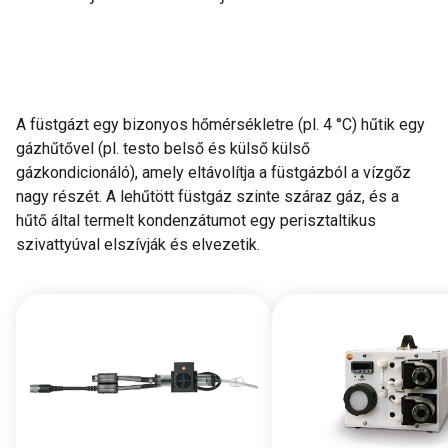
A füstgázt egy bizonyos hőmérsékletre (pl. 4 °C) hűtik egy
gázhűtővel (pl. testo belső és külső külső
gázkondicionáló), amely eltávolítja a füstgázból a vízgőz
nagy részét. A lehűtött füstgáz szinte száraz gáz, és a
hűtő által termelt kondenzátumot egy perisztaltikus
szivattyúval elszívják és elvezetik.