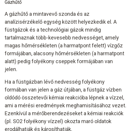
Gázhűtő
A gázhűtő a mintavevő szonda és az
analízisérzékelő egység között helyezkedik el. A
füstgázok és a technológiai gázok mindig
tartalmaznak több-kevesebb nedvességet, amely
magas hőmérsékleten (a harmatpont felett) vízgőz
formájában, alacsony hőmérsékleten (a harmatpont
alatt) pedig folyékony cseppek formájában van
jelen.
Ha a füstgázban lévő nedvesség folyékony
formában van jelen a gáz útjában, a füstgáz vízben
oldódó összetevői kémiai reakcióba lépnek a vízzel,
ami a mérési eredmények meghamisításához vezet.
Ezenkívül a mérőberendezéseket a kémiai reakciók
(pl. SO2 folyékony vízzel) okozta maró oldatok
erodálhatják és károsíthatják.