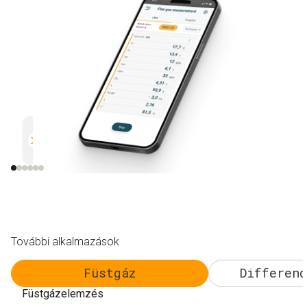
Párhuzamos mérés
Dokumentáció
Hatékony és biztonságos
Egyszerű és biz
További alkalmazások
Füstgáz
Differenc
Füstgázelemzés