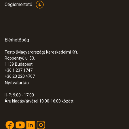
Cégismertető
Elérhetőség
Testo (Magyarország) Kereskedelmi Kft.
Röppentyű u. 53.
1139
Budapest
+36 1 237 1747
+36 20 220 4707
Nyitvatartás
H-P: 9:00 - 17:00
Áru kiadás/átvétel 10:00-16:00 között