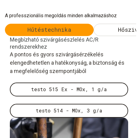
A professzionális megoldás minden alkalmazáshoz
Hűtéstechnika
Hősziv
Megbízható szivárgásészlelés AC/R
rendszerekhez
A pontos és gyors szivárgásérzékelés
elengedhetetlen a hatékonyság, a biztonság és
a megfelelőség szempontjából
testo 515 Ex - MOx, 1 g/a
testo 514 - MOx, 3 g/a