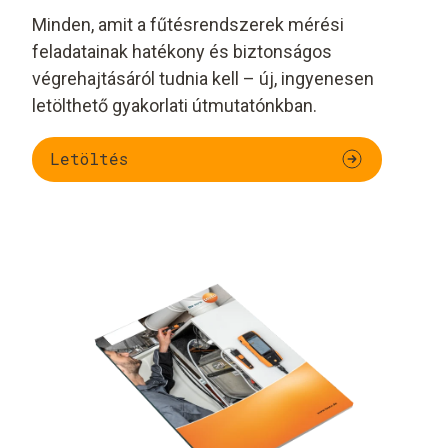
Minden, amit a fűtésrendszerek mérési
feladatainak hatékony és biztonságos
végrehajtásáról tudnia kell – új, ingyenesen
letölthető gyakorlati útmutatónkban.
Letöltés
Gáztüzelésű
További mérések
rendszerek
tüzelőberendezéseke
működési