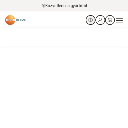
Közvetlenül a gyártótól
Fűtéstechnika
Tömörségvizsgálat és szivárgáskeresés
Termékek megtekintése