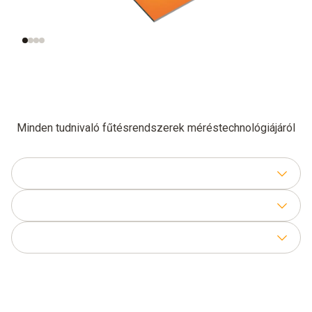
vizsgálata és
beállítása
Minden tudnivaló fűtésrendszerek méréstechnológiájáról