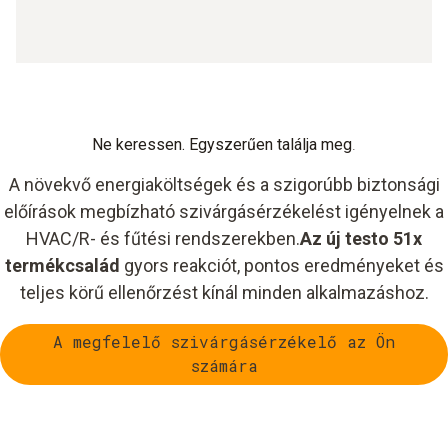
Ne keressen. Egyszerűen találja meg
.
A növekvő energiaköltségek és a szigorúbb biztonsági
előírások megbízható szivárgásérzékelést igényelnek a
HVAC/R- és fűtési rendszerekben.
Az új testo 51x
termékcsalád
gyors reakciót, pontos eredményeket és
teljes körű ellenőrzést kínál minden alkalmazáshoz.
A megfelelő szivárgásérzékelő az Ön
számára