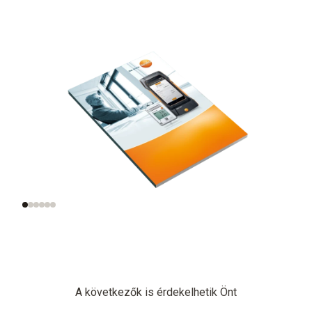
Mit jelent a beltéri
A beltéri levegő
levegő minősége?
minőségének
ellenőrzése a
gyakorlatban
A következők is érdekelhetik Önt