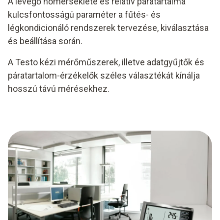
A levegő hőmérséklete és relatív páratartalma
kulcsfontosságú paraméter a fűtés- és
légkondicionáló rendszerek tervezése, kiválasztása
és beállítása során.
A Testo kézi mérőműszerek, illetve adatgyűjtők és
páratartalom-érzékelők széles választékát kínálja
hosszú távú mérésekhez.