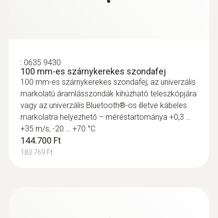
:
0635 9430
100 mm-es szárnykerekes szondafej
100 mm-es szárnykerekes szondafej; az univerzális
markolatú áramlásszondák kihúzható teleszkópjára
vagy az univerzális Bluetooth®-os illetve kábeles
markolatra helyezhető – méréstartománya +0,3 …
+35 m/s, -20 … +70 °C
144.700 Ft
183.769 Ft