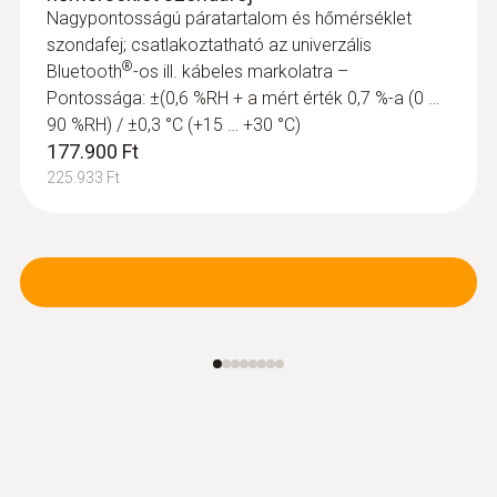
Nagypontosságú páratartalom és hőmérséklet
szondafej; csatlakoztatható az univerzális
®
Bluetooth
-os ill. kábeles markolatra –
Pontossága: ±(0,6 %RH + a mért érték 0,7 %-a (0 …
90 %RH) / ±0,3 °C (+15 … +30 °C)
177.900 Ft
225.933 Ft