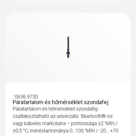
:
0636 9730
Páratartalom és hőmérséklet szondafej
Páratartalom és hőmérséklet szondafej;
csatlakoztatható az univerzális Bluetooth®-os
vagy kábeles markolatra – pontossága ±2 %RH /
±0,5 °C, méréstartománya 0…100 %RH / -20… +70