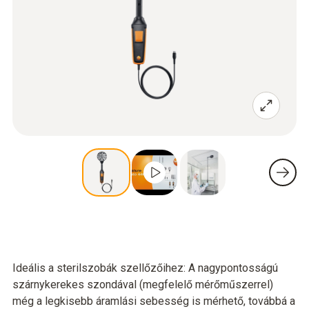
Ideális a sterilszobák szellőzőihez: A nagypontosságú
szárnykerekes szondával (megfelelő mérőműszerrel)
még a legkisebb áramlási sebesség is mérhető, továbbá a