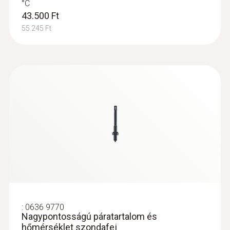
°C
43.500 Ft
55.245 Ft
:
0636 9770
Nagypontosságú páratartalom és
hőmérséklet szondafej