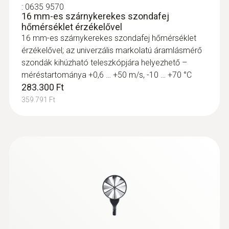
:
0635 9570
16 mm-es szárnykerekes szondafej
hőmérséklet érzékelővel
16 mm-es szárnykerekes szondafej hőmérséklet
érzékelővel; az univerzális markolatú áramlásmérő
szondák kihúzható teleszkópjára helyezhető –
méréstartománya +0,6 … +50 m/s, -10 … +70 °C
283.300 Ft
359.791 Ft