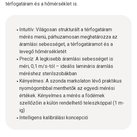
térfogatáram és a hőmérséklet is.
Intuitív: Világosan strukturált a térfogatáram
mérés menü, párhuzamosan meghatározza az
áramlási sebességet, a térfogatáramot és a
levegő hőmérsékletét
Precíz: A legkisebb áramlási sebességet is
méri, 0,1 m/s-tól – ideális lamináris áramlás
méréshez sterilszobákban
Kényelmes: A szonda markolaton lévő praktikus
nyomógombbal menthetők az egyedi mérési
értékek. Kényelmes a mérés a födémek
szellőzőin a külön rendelhető teleszkóppal (1 m-
ig)
Intelligens kalibrálási koncepció