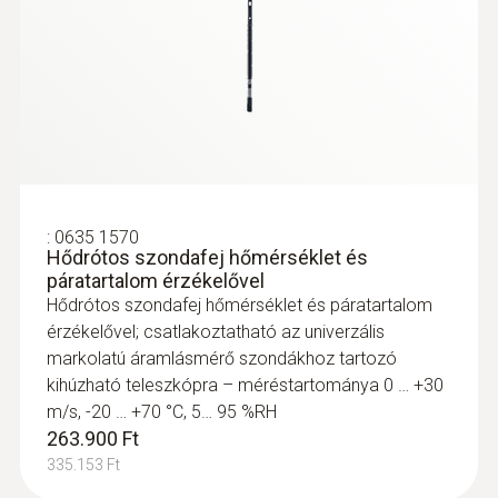
:
0635 1570
Hődrótos szondafej hőmérséklet és
páratartalom érzékelővel
Hődrótos szondafej hőmérséklet és páratartalom
érzékelővel; csatlakoztatható az univerzális
markolatú áramlásmérő szondákhoz tartozó
kihúzható teleszkópra – méréstartománya 0 … +30
m/s, -20 … +70 °C, 5… 95 %RH
263.900 Ft
335.153 Ft