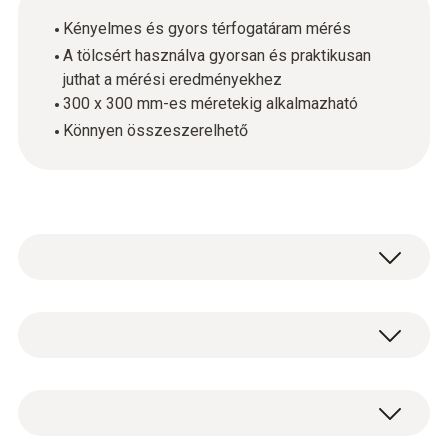
Kényelmes és gyors térfogatáram mérés
A tölcsért használva gyorsan és praktikusan
juthat a mérési eredményekhez
300 x 300 mm-es méretekig alkalmazható
Könnyen összeszerelhető
Használja a testovent 417 szárnykerekes
szettet (a megfelelő mérőberendezéssel
együtt) a rácsos és lemezes szellőzőnyílások
Kerek tölcsér (Ø 200 mm)
térfogatáramának gyors és kényelmes
Négyzetes tölcsér szellőzőrácsokhoz
mérésére.