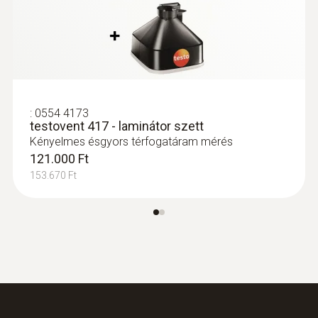
érzékelővel
319.800 Ft
406.146 Ft
:
0554 4173
testovent 417 - laminátor szett
Kényelmes ésgyors térfogatáram mérés
121.000 Ft
153.670 Ft
:
0635 9371
Nagypontosságú szárnykerekes
®
szonda (Ø 100 mm) - Bluetooth
-os,