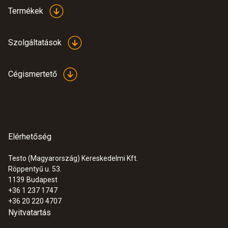
hőmérséklet érzékelővel
Termékek
371.500 Ft
471.805 Ft
Szolgáltatások
Cégismertető
Elérhetőség
Testo (Magyarország) Kereskedelmi Kft.
Röppentyű u. 53.
1139
Budapest
+36 1 237 1747
+36 20 220 4707
:
0635 9372
Nyitvatartás
Nagypontosságú szárnykerekes
szonda (Ø 100 mm) - kábeles,