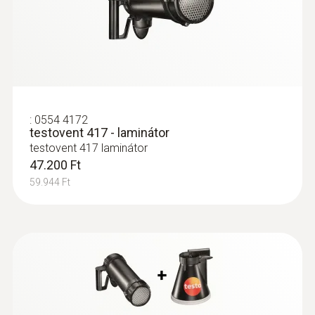
144.700 Ft
183.769 Ft
Használja a testovent 417 szárnykerekes
szettet a testo 417 légsebességmérővel
vagy a testo 440 műszerhez tartozó
szárnykerekekkel (Ø 100 mm). Ezek külön
rendelhetők.
:
0554 4172
testovent 417 - laminátor
testovent 417 laminátor
47.200 Ft
59.944 Ft
:
0635 9370
Nagypontosságú 100 mm-es
szárnykerekes szondafej hőmérséklet