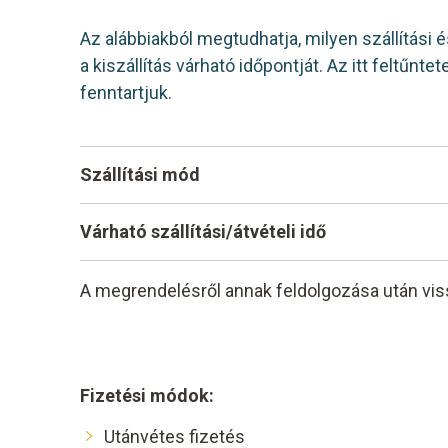
Az alábbiakból megtudhatja, milyen szállítási é
a kiszállítás várható időpontját. Az itt feltűnt
fenntartjuk.
Szállítási mód
Kiszállítás futárral: A Magyar Posta MPL szo
Várható szállítási/átvételi idő
Személyes átvétellel: Testo (Magyarország) 
Amennyiben van raktáron: 2-3 munkanap
A megrendelésről annak feldolgozása után vissz
Amennyiben nincs raktáron: 10-14 munkan
Fizetési módok:
Utánvétes fizetés