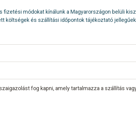
s fizetési módokat kínálunk a Magyarországon belüli kiszál
etett költségek és szállítási időpontok tájékoztató jellegű
lgáltatásával, 5890 Ft + ÁFA szállítási költséggel
Ker. Kft., 1139 Budapest, Röppentyű u. 53. földszint
aigazolást fog kapni, amely tartalmazza a szállítás vagy
ap