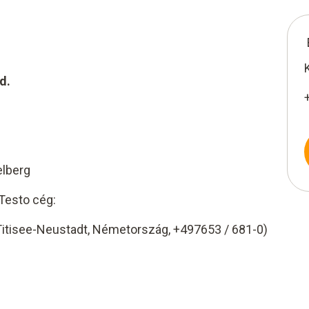
d.
elberg
 Testo cég:
Titisee-Neustadt, Németország, +497653 / 681-0)