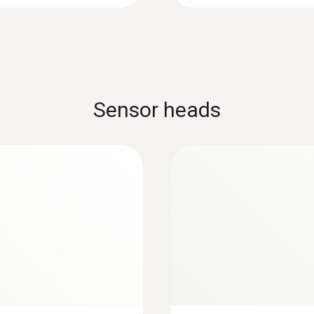
1 000 mm
Érzékelő fej átmérő
16 mm
Sensor heads
Product colour
black/orange