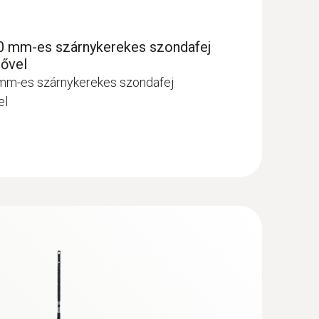
 mm-es szárnykerekes szondafej
lővel
mm-es szárnykerekes szondafej
el