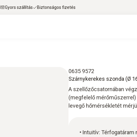
l
Gyors szállítás
Biztonságos fizetés
0635 9572
Szárnykerekes szonda (Ø 16 
A szellőzőcsatornában vég
(megfelelő mérőműszerrel) 
levegő hőmérsékletét mérjü
Intuitív: Térfogatáram