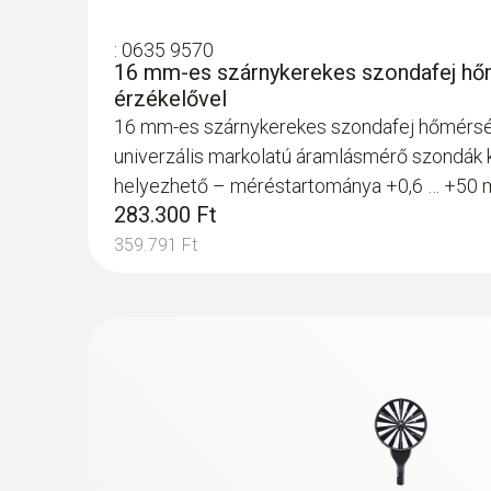
:
0635 9570
16 mm-es szárnykerekes szondafej hő
érzékelővel
16 mm-es szárnykerekes szondafej hőmérsék
univerzális markolatú áramlásmérő szondák 
helyezhető – méréstartománya +0,6 … +50 m
283.300 Ft
359.791 Ft