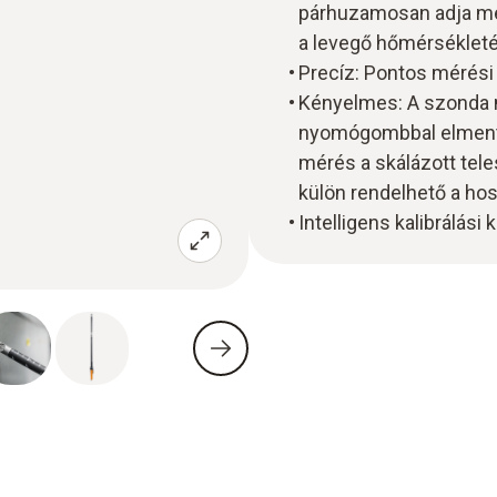
párhuzamosan adja meg
a levegő hőmérsékleté
Precíz: Pontos mérési
Kényelmes: A szonda m
nyomógombbal elmenth
mérés a skálázott tel
külön rendelhető a ho
Intelligens kalibrálási