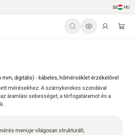
HU
mm, digitális) - kábeles, hőmérséklet érzékelővel
zett mérésekhez: A szárnykerekes szondával
az áramlási sebességet, a térfogatáramot és a
k.
 mérés menüje világosan strukturált,