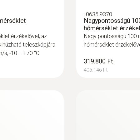
:
0635 9370
mérséklet
Nagypontosságú 100
hőmérséklet érzéke
let érzékelővel; az
Nagy pontosságú 100 
kihúzható teleszkópjára
hőmérséklet érzékelőv
/s, -10 … +70 °C
319.800 Ft
406.146 Ft