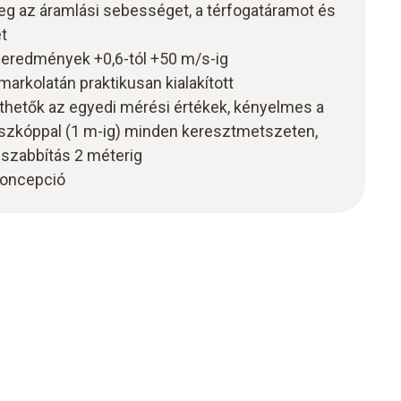
 az áramlási sebességet, a térfogatáramot és
t
 eredmények +0,6-tól +50 m/s-ig
arkolatán praktikusan kialakított
etők az egyedi mérési értékek, kényelmes a
eszkóppal (1 m-ig) minden keresztmetszeten,
sszabbítás 2 méterig
 koncepció