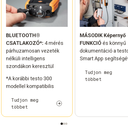
BLUETOOTH®
MÁSODIK Képernyő
CSATLAKOZÓ*:
4 mérés
FUNKCIÓ
és könnyű
párhuzamosan vezeték
dokumentáció a test
nélküli intelligens
Smart App segítségé
szondákon keresztül
Tudjon meg
*A korábbi testo 300
többet
modellel kompatibilis
Tudjon meg
többet