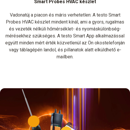
Smart Probes HVAC készlet
Vadonatúj a piacon és máris verhetetlen: A testo Smart
Probes HVAC készlet mindent kínál, ami a gyors, rugalmas
és vezeték nélküli hőmérséklet- és nyomáskülönbség-
mérésekhez szükséges. A testo Smart App alkalmazással
együtt minden mért érték közvetlenül az Ön okostelefonján
vagy táblagépén landol, és pillanatok alatt elküldhető e-
mailben.