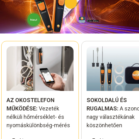
AZ OKOSTELEFON
SOKOLDALÚ ÉS
MŰKÖDÉSE:
Vezeték
RUGALMAS:
A szon
nélküli hőmérséklet- és
nagy választékának
nyomáskülönbség-mérés
köszönhetően