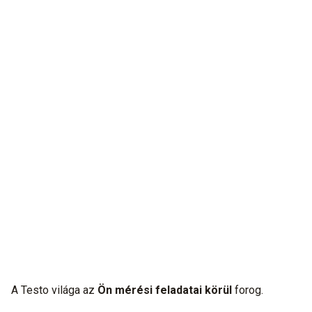
Első osztályú a maga nemében.
Minden egyszerű, minden hálózatba kötött, minden
egyetlen forrásból: Verhetetlen eszközök
fűtésrendszerekhez.
A Testo világa az
Ön mérési feladatai körül
forog.