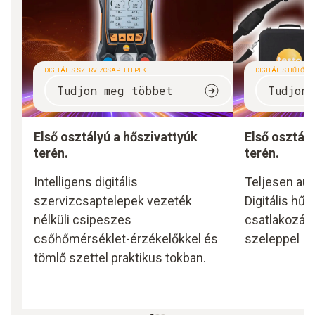
DIGITÁLIS SZERVIZCSAPTELEPEK
DIGITÁLIS HŰTŐKÖ
Tudjon meg többet
Tudjon
Első osztályú a
hőszivattyúk
Első osztál
terén.
terén.
Intelligens digitális
Teljesen au
szervizcsaptelepek vezeték
Digitális hű
nélküli csipeszes
csatlakozáss
csőhőmérséklet-érzékelőkkel és
szeleppel
tömlő szettel praktikus tokban.