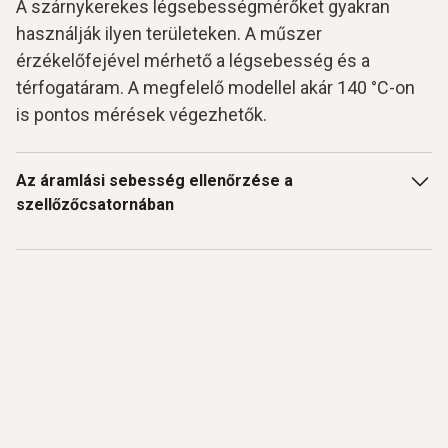
A szárnykerekes légsebességmérőket gyakran
használják ilyen területeken. A műszer
érzékelőfejével mérhető a légsebesség és a
térfogatáram. A megfelelő modellel akár 140 °C-on
is pontos mérések végezhetők.
Az áramlási sebesség ellenőrzése a
szellőzőcsatornában
A Testo választékában megtalálható műszerek közül több
légsebességmérő műszer is rögzített érzékelővel
rendelkezik. Ezek a műszerek használhatók például gyors
működési vizsgálatokhoz szellőző- és klímarendszereken.
A szellőzőcsatornában áramlási sebességek alakulnak ki.
A szellőzőcsatornában lévő légsebesség mérése fontos
szerepet játszik a belső levegőminőségre ható tényezők
felderítésében. Az áramlási sebesség
hődrótos