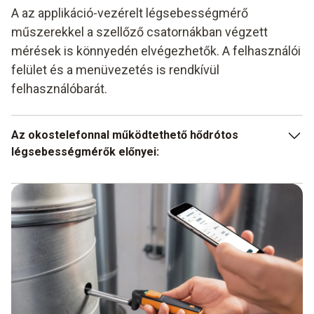
A az applikáció-vezérelt légsebességmérő
műszerekkel a szellőző csatornákban végzett
mérések is könnyedén elvégezhetők. A felhasználói
felület és a menüvezetés is rendkívül
felhasználóbarát.
Az okostelefonnal működtethető hődrótos
légsebességmérők előnyei:
Mérési adatok továbbítása az alkalmazásra
Elemzés közvetlenül az alkalmazással
Egyszerű kezelés