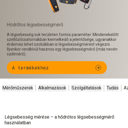
Hódrőtos légsebességmérő
A légsebesség sok területen fontos paraméter. Mindenekelőtt
szellőzőcsatornákban kiemelkedő a jelentősége, ugyanakkor
érdemes lehet szobákban is légsebességmérést végezni.
Ilyenkor rendkívül hasznos egy légsebességmérő (más nevén
szélmérő).
A termékekhez
Mérőműszerek
Alkalmazások
Szolgáltatások
Tudás
Az
Légsebesség mérése – a hődrótos légsebességmérő
használatban