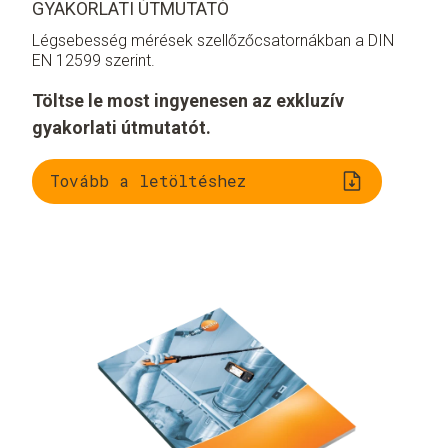
GYAKORLATI ÚTMUTATÓ
Légsebesség mérések szellőzőcsatornákban a DIN
EN 12599 szerint.
Töltse le most ingyenesen az exkluzív
gyakorlati útmutatót.
Tovább a letöltéshez