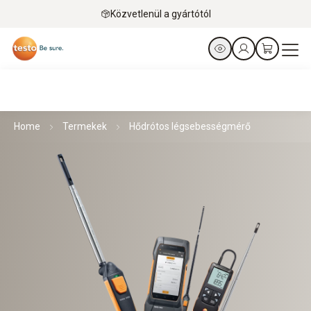
Közvetlenül a gyártótól
Home
Termekek
Hődrótos légsebességmérő