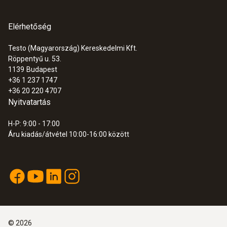
Elérhetőség
Testo (Magyarország) Kereskedelmi Kft.
Röppentyű u. 53.
1139
Budapest
+36 1 237 1747
+36 20 220 4707
Nyitvatartás
H-P: 9:00 - 17:00
Áru kiadás/átvétel 10:00-16:00 között
©
2026