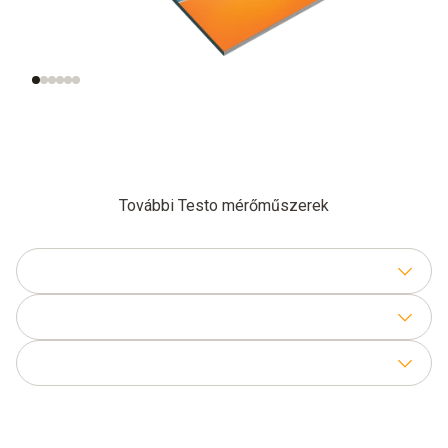
A légsebesség
A jó légsebesség
jelentősége
mérése
További Testo mérőműszerek