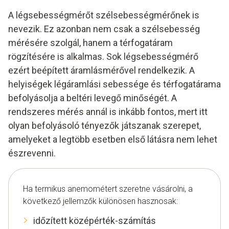
A légsebességmérőt szélsebességmérőnek is
nevezik. Ez azonban nem csak a szélsebesség
mérésére szolgál, hanem a térfogatáram
rögzítésére is alkalmas. Sok légsebességmérő
ezért beépített áramlásmérővel rendelkezik. A
helyiségek légáramlási sebessége és térfogatárama
befolyásolja a beltéri levegő minőségét. A
rendszeres mérés annál is inkább fontos, mert itt
olyan befolyásoló tényezők játszanak szerepet,
amelyeket a legtöbb esetben első látásra nem lehet
észrevenni.
Ha termikus anemométert szeretne vásárolni, a
következő jellemzők különösen hasznosak:
időzített középérték-számítás