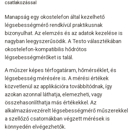
csatlakozással
Manapság egy okostelefon által kezelhető
légsebességmérő rendkívül praktikusnak
bizonyulhat. Az elemzés és az adatok kezelése is
nagyban leegyszerűsödik. A Testo választékában
okostelefon-kompatibilis hődrótos
légsebességmérőket is talál.
A műszer képes térfogatáram, hőmérséklet, és
légsebesség mérésére is. A mérési értékek
közvetlenül az applikációra továbbítódnak, így
azokan azonnal láthatja, elemezheti, vagy
összehasonlíthatja más értékekkel. Az
alkalmazásvezérelt légsebességmérő műszerekkel
a szellőző csatornákban végzett mérések is
könnyedén elvégezhetők.