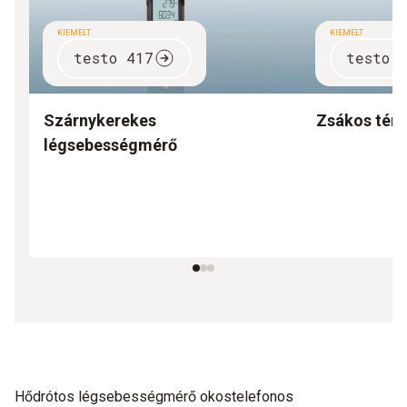
KIEMELT
KIEMELT
testo 417
testo 
Szárnykerekes
Zsákos tér
légsebességmérő
Hődrótos légsebességmérő okostelefonos