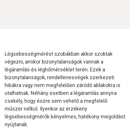
légsebességmérővel
történő mérése lehetővé teszi a
térfogatáram kiszámítását is.
Légsebességmérést szobákban akkor szoktak
végezni, amikor bizonytalanságok vannak a
légáramlás és léghőmérséklet terén. Ezek a
bizonytalanságok, rendellenességek szerkezeti
hibákra vagy nem megfelelően záródó ablakokra is
utalhatnak. Néhány esetben a légáramlás annyira
csekély, hogy észre sem vehető a megfelelő
műszer nélkül. Ilyenkor az érzékeny
légsebességmérők kényelmes, hatékony megoldást
nyújtanak.