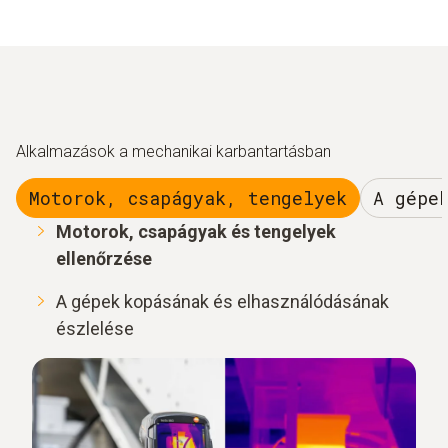
Alkalmazások a mechanikai karbantartásban
Motorok, csapágyak, tengelyek
A gépe
Motorok, csapágyak és tengelyek
ellenőrzése
A gépek kopásának és elhasználódásának
észlelése