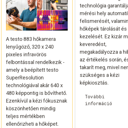
technológia garantálj
mérési hely automat
felismerését, valamin
hőképek tárolását és
kezelését. Ez kizár 
A testo 883 hőkamera
keveredést,
lenyűgöző, 320 x 240
megakadályozza a hi
pixeles infravörös
az értékelés során, é
felbontással rendelkezik -
takarít meg, mivel n
amely a beépített testo
szükséges a kézi
SuperResolution
képkiosztás.
technológiával akár 640 x
480 képpontig is bővíthető.
További
Ezenkívül a kézi fókusznak
információ
köszönhetően mindig
teljes mértékben
ellenőrizheti a hőképet.