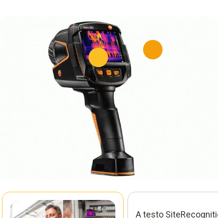
A testo SiteRecognit