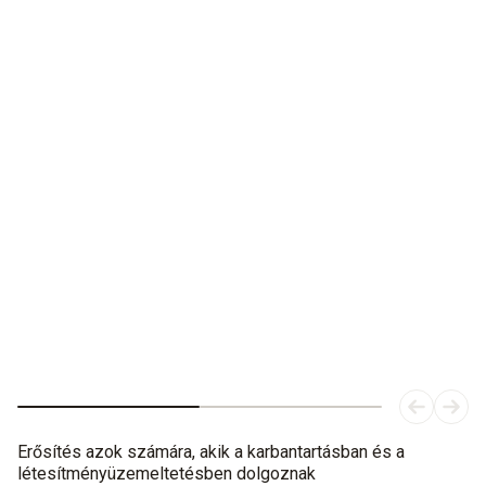
Mindent lát és gondolkodik Ön helyett!
A testo 883 hőkamera: hatékony megerősítés a karbantartó
mérnökök számára.
Erősítés azok számára, akik a karbantartásban és a
létesítményüzemeltetésben dolgoznak