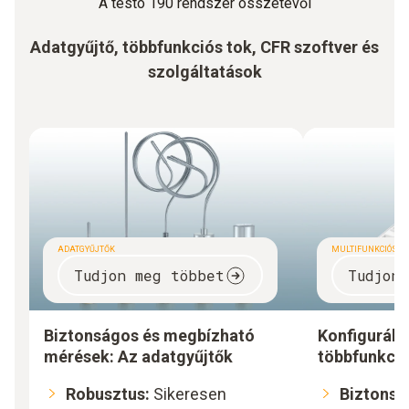
A testo 190 rendszer összetevői
Adatgyűjtő, többfunkciós tok, CFR szoftver és
szolgáltatások
ADATGYŰJTŐK
MULTIFUNKCIÓS TO
Tudjon meg többet
Tudjon
Biztonságos és megbízható
Konfigurálás
mérések: Az adatgyűjtők
többfunkció
Robusztus:
Sikeresen
Biztonsá