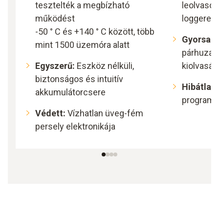
tesztelték a megbízható
leolvasóe
működést
loggerek
-50 ° C és +140 ° C között, több
Gyorsan:
mint 1500 üzemóra alatt
párhuzam
Egyszerű:
Eszköz nélküli,
kiolvasás
biztonságos és intuitív
Hibátlan:
akkumulátorcsere
program
Védett:
Vízhatlan üveg-fém
persely elektronikája