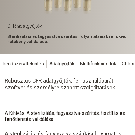
CFR adatgyűjtők
Sterilizálási és fagyasztva szárítási folyamatainak rendkívül
hatékony validálása.
Rendszeráttekintés
Adatgyűjtők
Multifunkciós tok
CFR s
Robusztus CFR adatgyűjtők, felhasználóbarát
szoftver és személyre szabott szolgáltatások
A Kihívás: A sterilizálás, fagyasztva-szárítás, tisztítás és
fertőtlenítés validálása
A sterilizálási és fagyasztva szárítási folyamatok,