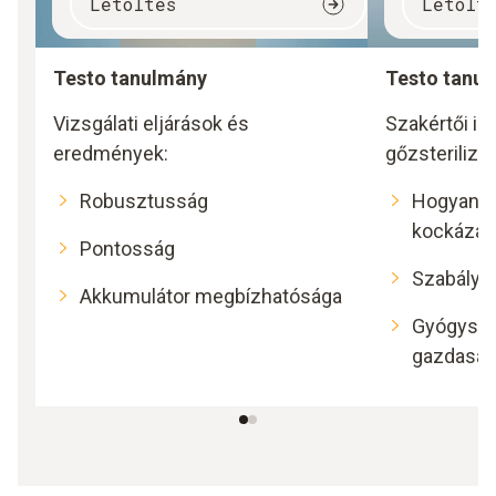
Letöltés
Letölt
Testo tanulmány
Testo tanulm
Vizsgálati eljárások és
Szakértői is
eredmények:
gőzsterilizác
Robusztusság
Hogyan m
kockázato
Pontosság
Szabályo
Akkumulátor megbízhatósága
Gyógysze
gazdasá