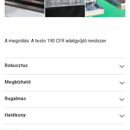
A megoldás: A testo 190 CFR adatgyűjtő rendszer
Robusztus
Sikeres tesztsorozat, több mint 1500 üzemórával egy
Megbízható
autoklávban, bizonyítja a testo 190 adatgyűjtők kivételes
rugalmasságát.
A testo 190 adatgyűjtők a legszélsőségesebb
Rugalmas
körülmények között is megbízhatóan, pontos
eredményeket nyújtanak.
Két különböző méretű akkumulátortípussal, öt naplózóval
Hatékony:
és különféle tartozékokkal a testo 190 készen áll
bármilyen alkalmazás elvégzésére, bármilyenek a helyszíni
A testo 190 segítségével kivételesen gyorsan elő tudja