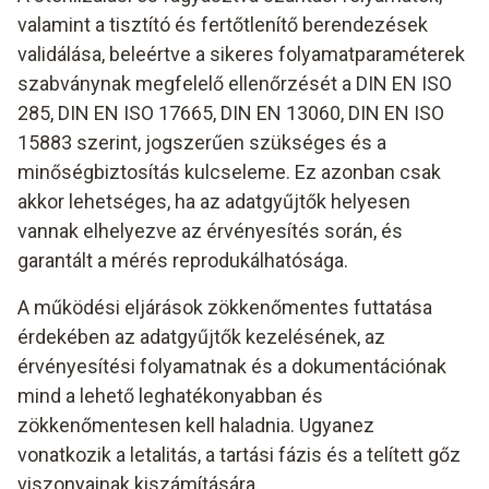
valamint a tisztító és fertőtlenítő berendezések
validálása, beleértve a sikeres folyamatparaméterek
szabványnak megfelelő ellenőrzését a DIN EN ISO
285, DIN EN ISO 17665, DIN EN 13060, DIN EN ISO
15883 szerint, jogszerűen szükséges és a
minőségbiztosítás kulcseleme. Ez azonban csak
akkor lehetséges, ha az adatgyűjtők helyesen
vannak elhelyezve az érvényesítés során, és
garantált a mérés reprodukálhatósága.
A működési eljárások zökkenőmentes futtatása
érdekében az adatgyűjtők kezelésének, az
érvényesítési folyamatnak és a dokumentációnak
mind a lehető leghatékonyabban és
zökkenőmentesen kell haladnia. Ugyanez
vonatkozik a letalitás, a tartási fázis és a telített gőz
viszonyainak kiszámítására.