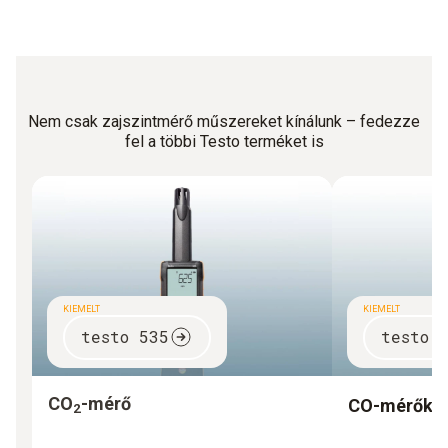
Nem csak zajszintmérő műszereket kínálunk – fedezze
fel a többi Testo terméket is
KIEMELT
KIEMELT
testo 535
testo 
CO
-mérő
CO-mérők
2