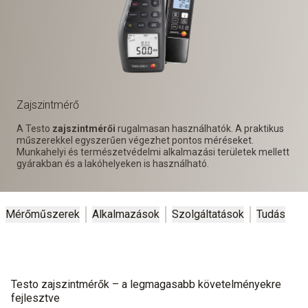
Zajszintmérő
A Testo
zajszintmérői
rugalmasan használhatók. A praktikus
műszerekkel egyszerűen végezhet pontos méréseket.
Munkahelyi és természetvédelmi alkalmazási területek mellett
gyárakban és a lakóhelyeken is használható.
Mérőműszerek
Alkalmazások
Szolgáltatások
Tudás
Testo zajszintmérők – a legmagasabb követelményekre
fejlesztve