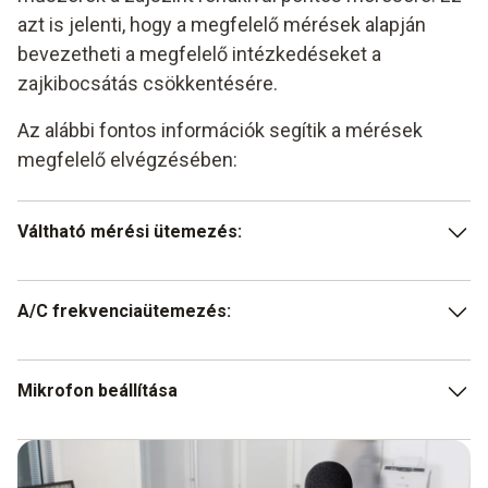
azt is jelenti, hogy a megfelelő mérések alapján
bevezetheti a megfelelő intézkedéseket a
zajkibocsátás csökkentésére.
Az alábbi fontos információk segítik a mérések
megfelelő elvégzésében:
Váltható mérési ütemezés:
A SLOW gomb megnyomásával a műszer a
A/C frekvenciaütemezés:
hangerősség szempontjából lassan változó zajok
mérésére alkalmas (mérés 1 másodperces
időközönként). A hirtelen változó zajok mérésére
A hagyományos méréshez nyomja meg az A gombot a
Mikrofon beállítása
nyomja meg a FAST gombot. (mérés 125
műszeren. A C gomb megnyomásával az alacsony
milliszekundumonként)
frekvenciájú hangok mérhetők.
A mikrofont tartsa a zajforrás felé.