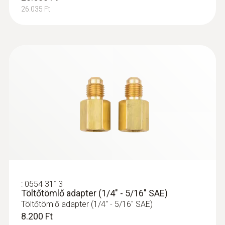
Páratartalom érzékelők
26.035 Ft
:
0560 2605 02
testo 605i - okostelefonnal vezérelhető
:
0554 3113
páratartalom és hőmérsékletmérő
Töltőtömlő adapter (1/4" - 5/16" SAE)
testo 605i okostelefonnal vezérelhető
Töltőtömlő adapter (1/4" - 5/16" SAE)
páratartalom és hőmérsékletmérő
8.200 Ft
45.100 Ft