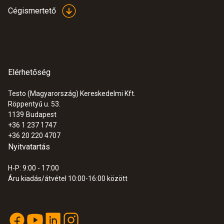
Cégismertető
Elérhetőség
Testo (Magyarország) Kereskedelmi Kft.
Röppentyű u. 53.
1139
Budapest
+36 1 237 1747
+36 20 220 4707
Nyitvatartás
H-P: 9:00 - 17:00
Áru kiadás/átvétel 10:00-16:00 között