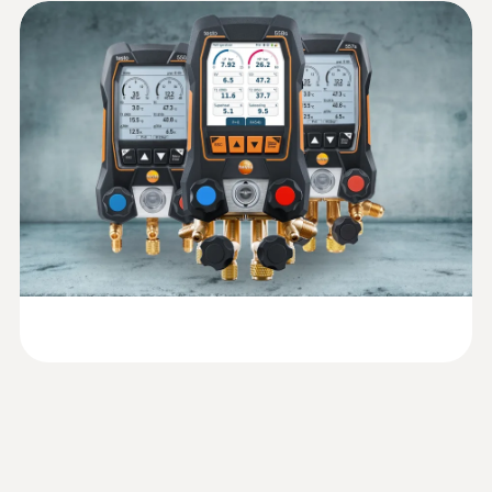
testo 558s adatlap
(
3.6 MB
)
hűtőközeg széles választékával minden
2 x Csatlakozó (NTC)
szokványos hűtőközeg megtalálható a
Az (EU) 2023/2854
szervizcsaptelepen. A gyakran használt
rendelet (DataAct)
hűtőközegek kedvencként jelölhetők a gyors
(
140 KB
)
szerinti információk -
elérés érdekében.
Nyomásmérés
testo 558s
Pontos mérési eredmények
Méréstartomány
könnyen olvasható kijelzőn
-1 to 60 bar
A nagyfokú, 0,25-ös teljes skálájú pontosság
Használati utasítás testo
:
0560 2115 02
(
2.8 MB
)
és az új, áttekinthető mérési grafikonok
Pontosság
testo 115i - Okostelefonnal vezérelhető
558s
csőhőmérséklet érzékelő
megkönnyítik a rendszer elemzését, és
:
0564 5584
±0,25 % végérték
testo 558s okos vákuum szett - Okos
testo 115i okostelefonnal vezérelhető
megbízhatóvá teszik azt.
szervizcsaptelep lakatfogóval és
Quickstart testo 558s
csipeszes csőhőmérséklet érzékelő
(
2.0 MB
)
vezeték nélküli hőmérséklet- és
32.000 Ft
Adatgyűjtés
Felbontás
vákuumérzékelőkkel
40.640 Ft
testo 558s okos vákuum szett -
Technical Documentation
0,01 bar
A méréseket akár 30 percig is lehet rögzíteni,
alkalmazásvezérelt digitális szervizcsaptelep
A2L/A2/A3 refrigerant
(
50.7 KB
)